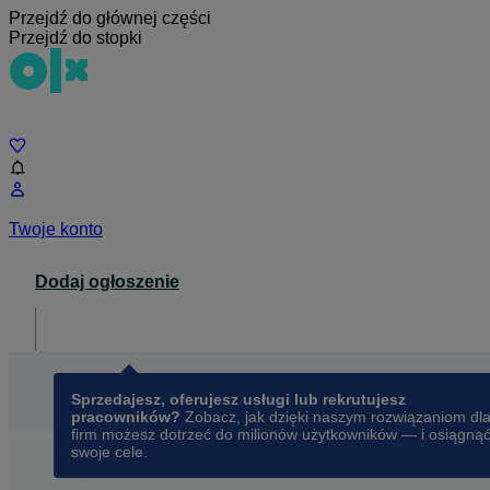
Przejdź do głównej części
Przejdź do stopki
Czat
Twoje konto
Dodaj ogłoszenie
Dla biznesu
opens in a new tab
Sprzedajesz, oferujesz usługi lub rekrutujesz
pracowników?
Zobacz, jak dzięki naszym rozwiązaniom dl
firm możesz dotrzeć do milionów użytkowników — i osiągną
swoje cele.