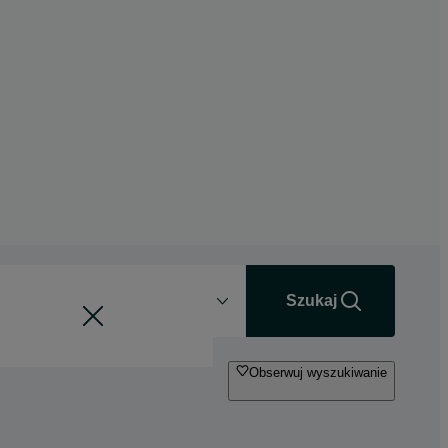
Odległość
+0 km
Szukaj
Obserwuj wyszukiwanie