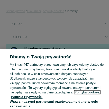
Strona główna
Dla Dzieci
Artykuły szkolne
Tornistry
POLSKA
KATEGORIA
Popularne wyszukiwania
tornister herlitz
jeune premier
tornister na kółkach
ergobag
Dbamy o Twoją prywatność
tornister
herlitz
My i nasi
447
partnerzy przechowujemy lub uzyskujemy dostęp do
informacji na urządzeniu, takich jak unikalne identyfikatory w
plikach cookie w celu przetwarzania danych osobowych.
bidon szkolny
,
worek na obuwie
,
śniadaniówka szkolna
Zobacz Więc
Użytkownik może zaakceptować wybory lub zarządzać nimi,
klikając poniżej lub w dowolnym momencie na stronie polityki
Mapa kategorii
prywatności. Te wybory będą sygnalizowane naszym partnerom i
Mapa miejscowości
nie będą miały wpływu na dane przeglądania.
Polityka cookies,
Polityka Prywatności
Mapa ministron
Wraz z naszymi partnerami przetwarzamy dane w celu
Popularne wyszukiwania
zapewnienia: