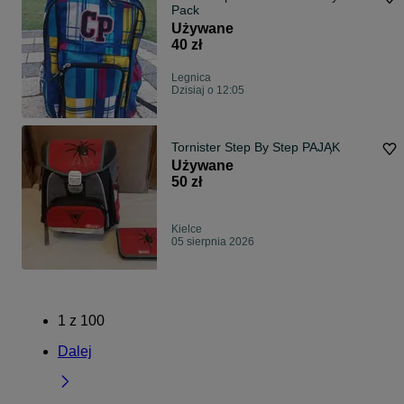
Pack
Używane
40 zł
Legnica
Dzisiaj o 12:05
Tornister Step By Step PAJĄK
Używane
50 zł
Kielce
05 sierpnia 2026
1
z
100
Dalej