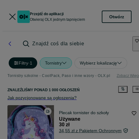
Przejdź do aplikacji
Otwórz
Otwieraj OLX jednym tapnięciem
Znajdź coś dla siebie
Filtry
·
1
Tornistry
Wybierz lokalizację
Tornistry szkolne - CoolPack, Paso i inne wzory - OLX.pl
Zobacz Więc
ZNALEŹLIŚMY
PONAD
1 000 OGŁOSZEŃ
Jak pozycjonowane są ogłoszenia?
Plecak tornister do szkoły
Używane
30 zł
34,55 zł z Pakietem Ochronnym