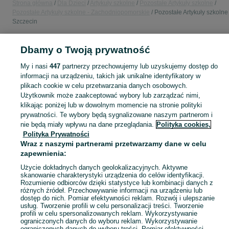
Strona główna
Dla Dzieci
Artykuły szkolne
Pozostałe Artykuły szkolne
Pozostałe Artykuły szkolne - Zachodniopomorskie
Pozostałe Artykuły szkolne 
Szczecin
Dbamy o Twoją prywatność
POLSKA » ZACHODNIOPOMORSKIE » SZCZECIN
My i nasi
447
partnerzy przechowujemy lub uzyskujemy dostęp do
informacji na urządzeniu, takich jak unikalne identyfikatory w
KATEGORIA
plikach cookie w celu przetwarzania danych osobowych.
Użytkownik może zaakceptować wybory lub zarządzać nimi,
bidon szkolny
,
worek na obuwie
,
śniadaniówka szkolna
Zobacz Więc
klikając poniżej lub w dowolnym momencie na stronie polityki
prywatności. Te wybory będą sygnalizowane naszym partnerom i
nie będą miały wpływu na dane przeglądania.
Polityka cookies,
Mapa kategorii
Polityka Prywatności
Mapa miejscowości
Wraz z naszymi partnerami przetwarzamy dane w celu
Mapa ministron
zapewnienia:
Popularne wyszukiwania
Użycie dokładnych danych geolokalizacyjnych. Aktywne
skanowanie charakterystyki urządzenia do celów identyfikacji.
Rozumienie odbiorców dzięki statystyce lub kombinacji danych z
różnych źródeł. Przechowywanie informacji na urządzeniu lub
dostęp do nich. Pomiar efektywności reklam. Rozwój i ulepszanie
usług. Tworzenie profili w celu personalizacji treści. Tworzenie
profili w celu spersonalizowanych reklam. Wykorzystywanie
ograniczonych danych do wyboru reklam. Wykorzystywanie
ograniczonych danych do wyboru treści. Pomiar efektywności