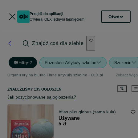
Przejdź do aplikacji
Otwórz
Otwieraj OLX jednym tapnięciem
Znajdź coś dla siebie
Filtry
·
2
Pozostałe Artykuły szkolne
Szczecin
Organizery na biurko i inne artykuły szkolne - OLX.pl
Zobacz Więc
ZNALEŹLIŚMY 135 OGŁOSZEŃ
Jak pozycjonowane są ogłoszenia?
Atlas plus globus (sama kula)
Używane
5 zł