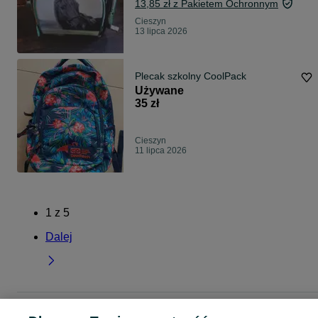
13,85 zł z Pakietem Ochronnym
Cieszyn
13 lipca 2026
Plecak szkolny CoolPack
Używane
35 zł
Cieszyn
11 lipca 2026
1
z
5
Dalej
Strona główna
Dla Dzieci
Artykuły szkolne
Plecaki szkolne
Plecaki szkoln