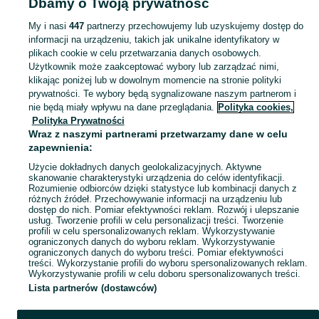
Dbamy o Twoją prywatność
- Śląskie
Plecaki szkolne - Cieszyn
My i nasi
447
partnerzy przechowujemy lub uzyskujemy dostęp do
informacji na urządzeniu, takich jak unikalne identyfikatory w
KATEGORIA
plikach cookie w celu przetwarzania danych osobowych.
Użytkownik może zaakceptować wybory lub zarządzać nimi,
bidon szkolny
,
worek na obuwie
,
śniadaniówka szkolna
Zobacz Więc
klikając poniżej lub w dowolnym momencie na stronie polityki
prywatności. Te wybory będą sygnalizowane naszym partnerom i
nie będą miały wpływu na dane przeglądania.
Polityka cookies,
Mapa kategorii
Polityka Prywatności
Mapa miejscowości
Wraz z naszymi partnerami przetwarzamy dane w celu
zapewnienia:
Mapa ministron
Użycie dokładnych danych geolokalizacyjnych. Aktywne
Popularne wyszukiwania
skanowanie charakterystyki urządzenia do celów identyfikacji.
Rozumienie odbiorców dzięki statystyce lub kombinacji danych z
różnych źródeł. Przechowywanie informacji na urządzeniu lub
dostęp do nich. Pomiar efektywności reklam. Rozwój i ulepszanie
usług. Tworzenie profili w celu personalizacji treści. Tworzenie
profili w celu spersonalizowanych reklam. Wykorzystywanie
ograniczonych danych do wyboru reklam. Wykorzystywanie
ograniczonych danych do wyboru treści. Pomiar efektywności
treści. Wykorzystanie profili do wyboru spersonalizowanych reklam.
Wykorzystywanie profili w celu doboru spersonalizowanych treści.
Lista partnerów (dostawców)