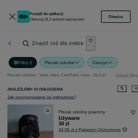
Przejdź do aplikacji
Otwórz
Otwieraj OLX jednym tapnięciem
Znajdź coś dla siebie
Filtry
·
2
Plecaki szkolne
Cieszyn
Plecaki szkolne - Vans, Nike, CoolPack i inne - OLX.pl
Zobacz Więc
ZNALEŹLIŚMY 43 OGŁOSZENIA
Jak pozycjonowane są ogłoszenia?
Plecak szkolny pojemny
Używane
30 zł
34,05 zł z Pakietem Ochronnym