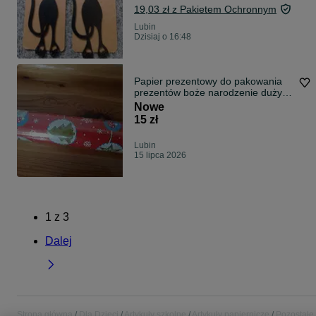
19,03 zł z Pakietem Ochronnym
Lubin
Dzisiaj o 16:48
Papier prezentowy do pakowania
prezentów boże narodzenie duży
10mx1m
Nowe
15 zł
Lubin
15 lipca 2026
1
z
3
Dalej
Strona główna
Dla Dzieci
Artykuły szkolne
Artykuły papiernicze
Pozostałe