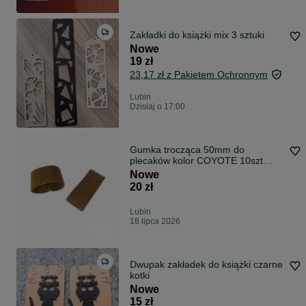
Zakładki do książki mix 3 sztuki
Nowe
19 zł
23,17 zł z Pakietem Ochronnym
Lubin
Dzisiaj o 17:00
Gumka trocząca 50mm do
plecaków kolor COYOTE 10szt
wisport
Nowe
20 zł
Lubin
18 lipca 2026
Dwupak zakładek do książki czarne
kotki
Nowe
15 zł