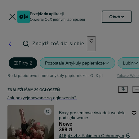
Przejdź do aplikacji
Otwórz
Otwieraj OLX jednym tapnięciem
Znajdź coś dla siebie
Filtry
·
2
Pozostałe Artykuły papiernicze
Lubin
Rolki papierowe i inne artykuły papiernicze - OLX.pl
Zobacz Więc
ZNALEŹLIŚMY 29 OGŁOSZEŃ
Jak pozycjonowane są ogłoszenia?
Boxy prezentowe świadek weslele
podziękowanie
Nowe
399 zł
416,47 zł z Pakietem Ochronnym