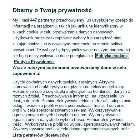
Artykuły papiernicze
Pozostałe Artykuły papiernicze - Dolnośląskie
Pozostał
Dbamy o Twoją prywatność
Artykuły papiernicze - Lubin
My i nasi
447
partnerzy przechowujemy lub uzyskujemy dostęp do
informacji na urządzeniu, takich jak unikalne identyfikatory w
KATEGORIA
plikach cookie w celu przetwarzania danych osobowych.
Użytkownik może zaakceptować wybory lub zarządzać nimi,
bidon szkolny
,
worek na obuwie
,
śniadaniówka szkolna
Zobacz Więc
klikając poniżej lub w dowolnym momencie na stronie polityki
prywatności. Te wybory będą sygnalizowane naszym partnerom i
nie będą miały wpływu na dane przeglądania.
Polityka cookies,
Mapa kategorii
Polityka Prywatności
Mapa miejscowości
Wraz z naszymi partnerami przetwarzamy dane w celu
zapewnienia:
Mapa ministron
Użycie dokładnych danych geolokalizacyjnych. Aktywne
Popularne wyszukiwania
skanowanie charakterystyki urządzenia do celów identyfikacji.
Rozumienie odbiorców dzięki statystyce lub kombinacji danych z
różnych źródeł. Przechowywanie informacji na urządzeniu lub
dostęp do nich. Pomiar efektywności reklam. Rozwój i ulepszanie
usług. Tworzenie profili w celu personalizacji treści. Tworzenie
profili w celu spersonalizowanych reklam. Wykorzystywanie
ograniczonych danych do wyboru reklam. Wykorzystywanie
ograniczonych danych do wyboru treści. Pomiar efektywności
treści. Wykorzystanie profili do wyboru spersonalizowanych reklam.
Wykorzystywanie profili w celu doboru spersonalizowanych treści.
Lista partnerów (dostawców)