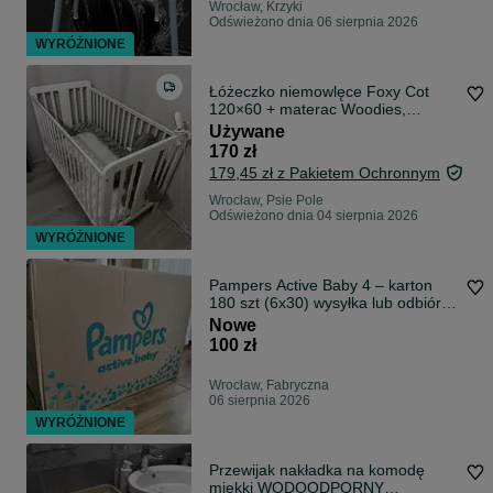
Wrocław, Krzyki
Odświeżono dnia 06 sierpnia 2026
WYRÓŻNIONE
Łóżeczko niemowlęce Foxy Cot
120×60 + materac Woodies,
ochraniacz ikea
Używane
170 zł
179,45 zł z Pakietem Ochronnym
Wrocław, Psie Pole
Odświeżono dnia 04 sierpnia 2026
WYRÓŻNIONE
Pampers Active Baby 4 – karton
180 szt (6x30) wysyłka lub odbiór
osobisty
Nowe
100 zł
Wrocław, Fabryczna
06 sierpnia 2026
WYRÓŻNIONE
Przewijak nakładka na komodę
miękki WODOODPORNY