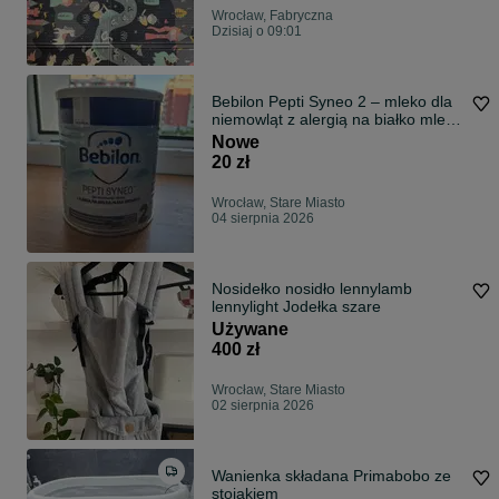
Wrocław, Fabryczna
Dzisiaj o 09:01
Bebilon Pepti Syneo 2 – mleko dla
niemowląt z alergią na białko mleka
krowiego
Nowe
20 zł
Wrocław, Stare Miasto
04 sierpnia 2026
Nosidełko nosidło lennylamb
lennylight Jodełka szare
Używane
400 zł
Wrocław, Stare Miasto
02 sierpnia 2026
Wanienka składana Primabobo ze
stojakiem