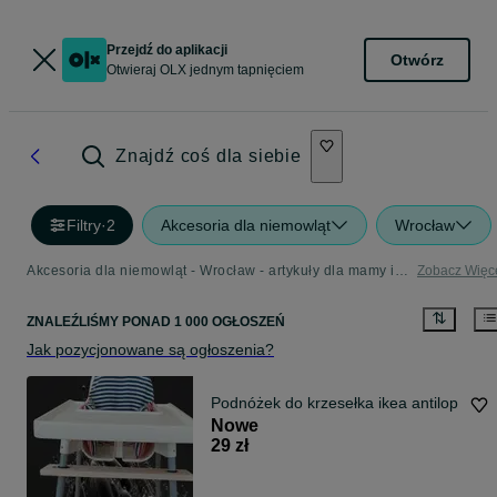
Przejdź do aplikacji
Otwórz
Otwieraj OLX jednym tapnięciem
Znajdź coś dla siebie
Filtry
·
2
Akcesoria dla niemowląt
Wrocław
Akcesoria dla niemowląt - Wrocław - artykuły dla mamy i dziecka w Twojej okolicy
Zobacz Więc
ZNALEŹLIŚMY
PONAD
1 000 OGŁOSZEŃ
Jak pozycjonowane są ogłoszenia?
Podnóżek do krzesełka ikea antilop
Nowe
29 zł