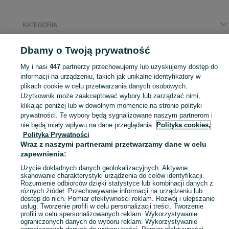
KATEGORIA
Popularne wyszukiwania
Dbamy o Twoją prywatność
precz z systemem
nosidło turystyczne
My i nasi
447
partnerzy przechowujemy lub uzyskujemy dostęp do
informacji na urządzeniu, takich jak unikalne identyfikatory w
plikach cookie w celu przetwarzania danych osobowych.
Akcesoria dla niemowląt na OLX Wrocław. Szeroki wybór produktów dla najmłodszych: wózki, sprzęty, zabawki. Wszystko, czego potrzebujesz dla swojego maluszka!
Zobacz Więc
Użytkownik może zaakceptować wybory lub zarządzać nimi,
klikając poniżej lub w dowolnym momencie na stronie polityki
Mapa kategorii
prywatności. Te wybory będą sygnalizowane naszym partnerom i
nie będą miały wpływu na dane przeglądania.
Polityka cookies,
Mapa miejscowości
Polityka Prywatności
Mapa ministron
Wraz z naszymi partnerami przetwarzamy dane w celu
zapewnienia:
Popularne wyszukiwania
Użycie dokładnych danych geolokalizacyjnych. Aktywne
skanowanie charakterystyki urządzenia do celów identyfikacji.
Rozumienie odbiorców dzięki statystyce lub kombinacji danych z
różnych źródeł. Przechowywanie informacji na urządzeniu lub
dostęp do nich. Pomiar efektywności reklam. Rozwój i ulepszanie
usług. Tworzenie profili w celu personalizacji treści. Tworzenie
profili w celu spersonalizowanych reklam. Wykorzystywanie
ograniczonych danych do wyboru reklam. Wykorzystywanie