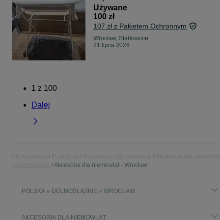
Używane
100 zł
107 zł z Pakietem Ochronnym
Wrocław, Stabłowice
31 lipca 2026
1
z
100
Dalej
Strona główna
Dla Dzieci
Akcesoria dla niemowląt
Akcesoria dla niemowlą
- Dolnośląskie
Akcesoria dla niemowląt - Wrocław
POLSKA » DOLNOŚLĄSKIE » WROCŁAW
AKCESORIA DLA NIEMOWLĄT