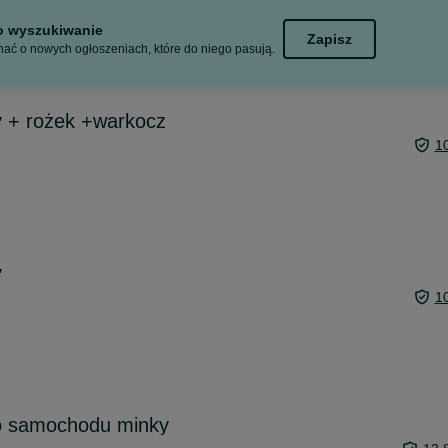
to wyszukiwanie
Zapisz
ać o nowych ogłoszeniach, które do niego pasują.
 + rożek +warkocz
1
y
1
o samochodu minky