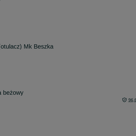
y
(otulacz) Mk Beszka
a beżowy
96,