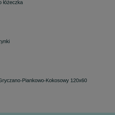
o łóżeczka
zynki
i Gryczano-Piankowo-Kokosowy 120x60