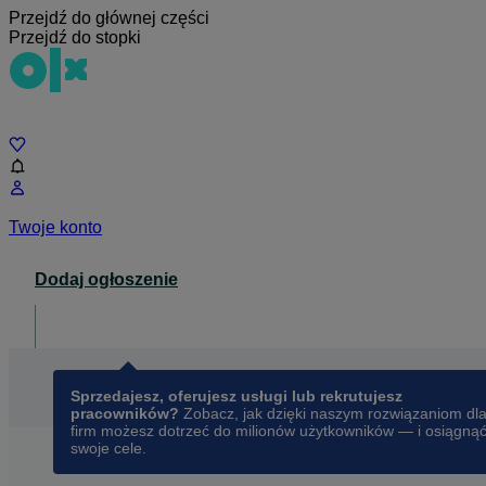
Przejdź do głównej części
Przejdź do stopki
Czat
Twoje konto
Dodaj ogłoszenie
Dla biznesu
opens in a new tab
Sprzedajesz, oferujesz usługi lub rekrutujesz
pracowników?
Zobacz, jak dzięki naszym rozwiązaniom dl
firm możesz dotrzeć do milionów użytkowników — i osiągną
swoje cele.