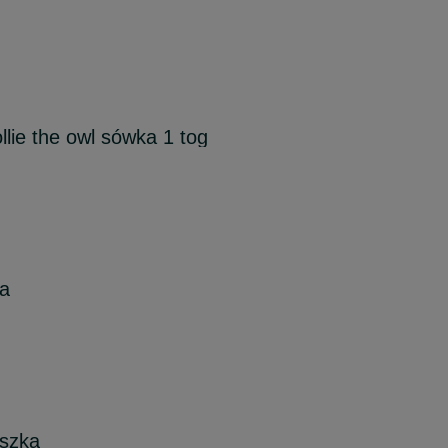
lie the owl sówka 1 tog
ia
uszka