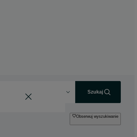
Odległość
+0 km
Szukaj
Obserwuj wyszukiwanie