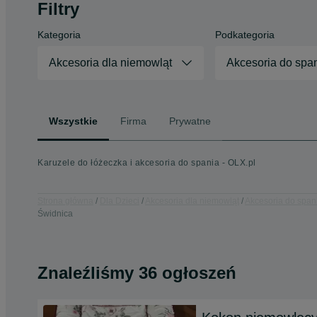
Filtry
Kategoria
Podkategoria
Akcesoria dla niemowląt
Akcesoria do spa
Wszystkie
Firma
Prywatne
Karuzele do łóżeczka i akcesoria do spania - OLX.pl
Strona główna
Dla Dzieci
Akcesoria dla niemowląt
Akcesoria do span
Świdnica
Znaleźliśmy 36 ogłoszeń