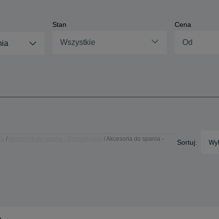
Stan
Cena
Wszystkie
nia
ia
Akcesoria do spania - Dolnośląskie
Akcesoria do spania -
Sortuj:
Wyb