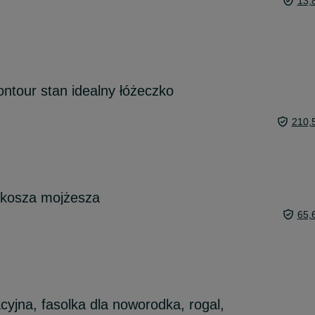
13,
ntour stan idealny łóżeczko
210,
 kosza mojżesza
65,
cyjna, fasolka dla noworodka, rogal,