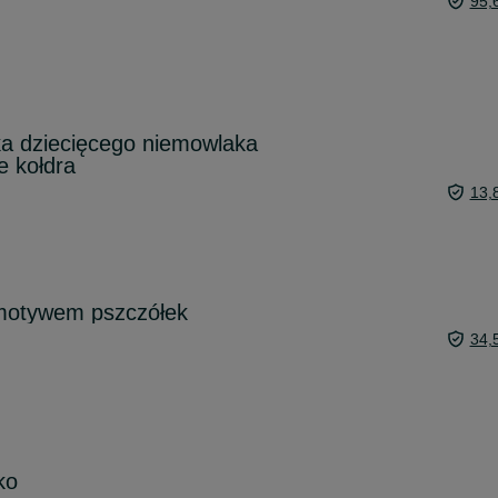
95,
ka dziecięcego niemowlaka
e kołdra
13,
 motywem pszczółek
34,
ko