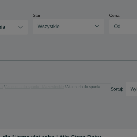
Stan
Cena
Wszystkie
nia
ia
Akcesoria do spania - Mazowieckie
Akcesoria do spania -
Sortuj:
Wyb