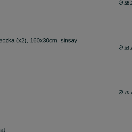
55,
eczka (x2), 160x30cm, sinsay
54,
70,
at