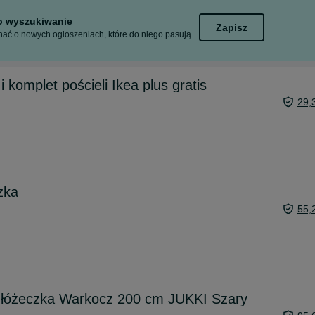
to wyszukiwanie
Zapisz
ać o nowych ogłoszeniach, które do niego pasują.
 komplet pościeli Ikea plus gratis
29,
zka
55,
óżeczka Warkocz 200 cm JUKKI Szary