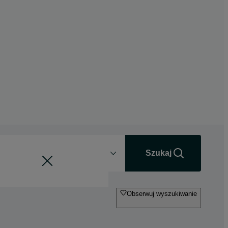
Odległość
+0 km
Szukaj
Obserwuj wyszukiwanie