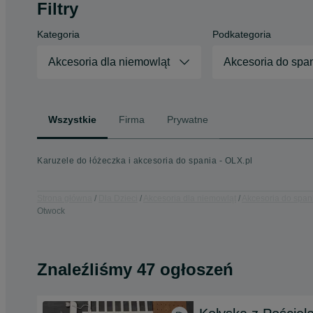
Filtry
Kategoria
Podkategoria
Akcesoria dla niemowląt
Akcesoria do spa
Wszystkie
Firma
Prywatne
Karuzele do łóżeczka i akcesoria do spania - OLX.pl
Strona główna
Dla Dzieci
Akcesoria dla niemowląt
Akcesoria do span
Otwock
Znaleźliśmy 47 ogłoszeń