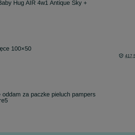
Baby Hug AIR 4w1 Antique Sky +
lęce 100×50
417,
ce oddam za paczke pieluch pampers
re5