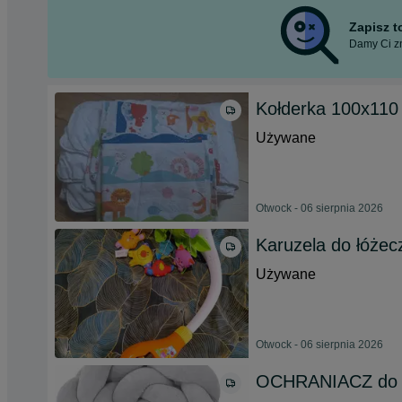
Zapisz 
Damy Ci zn
Kołderka 100x110 i
Używane
Otwock - 06 sierpnia 2026
Karuzela do łóżec
Używane
Otwock - 06 sierpnia 2026
OCHRANIACZ do ł