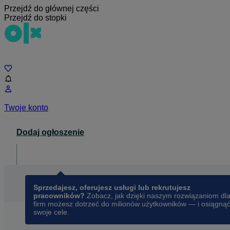
Przejdź do głównej części
Przejdź do stopki
Czat
Twoje konto
Dodaj ogłoszenie
Dla biznesu
opens in a new tab
Sprzedajesz, oferujesz usługi lub rekrutujesz
pracowników?
Zobacz, jak dzięki naszym rozwiązaniom dl
firm możesz dotrzeć do milionów użytkowników — i osiągną
swoje cele.