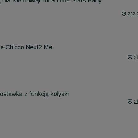
 dla Niemowląt roba Little Stars Baby
262,
e Chicco Next2 Me
3
ostawka z funkcją kołyski
3