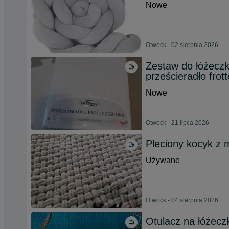
Nowe
Otwock - 02 sierpnia 2026
Zestaw do łóżecz
prześcieradło frott
Nowe
Otwock - 21 lipca 2026
Pleciony kocyk z
Używane
Otwock - 04 sierpnia 2026
Otulacz na łóżecz