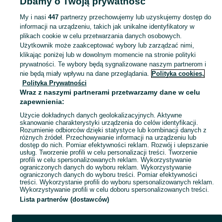
Dbamy o Twoją prywatność
Akcesoria do spania - Wielkopolskie
Akcesoria do spania - Jarocin
My i nasi
447
partnerzy przechowujemy lub uzyskujemy dostęp do
informacji na urządzeniu, takich jak unikalne identyfikatory w
KATEGORIA
plikach cookie w celu przetwarzania danych osobowych.
Użytkownik może zaakceptować wybory lub zarządzać nimi,
Karuzele do łóżeczka, ochraniacze, śpiworki i inne akcesoria do spania dla niemowląt, nowe i używane. Zobacz ogłoszenia na OLX.pl.
Zobacz Więc
klikając poniżej lub w dowolnym momencie na stronie polityki
prywatności. Te wybory będą sygnalizowane naszym partnerom i
nie będą miały wpływu na dane przeglądania.
Polityka cookies,
Mapa kategorii
Polityka Prywatności
Mapa miejscowości
Wraz z naszymi partnerami przetwarzamy dane w celu
zapewnienia:
Mapa ministron
Użycie dokładnych danych geolokalizacyjnych. Aktywne
Popularne wyszukiwania
skanowanie charakterystyki urządzenia do celów identyfikacji.
Rozumienie odbiorców dzięki statystyce lub kombinacji danych z
różnych źródeł. Przechowywanie informacji na urządzeniu lub
dostęp do nich. Pomiar efektywności reklam. Rozwój i ulepszanie
usług. Tworzenie profili w celu personalizacji treści. Tworzenie
profili w celu spersonalizowanych reklam. Wykorzystywanie
ograniczonych danych do wyboru reklam. Wykorzystywanie
ograniczonych danych do wyboru treści. Pomiar efektywności
treści. Wykorzystanie profili do wyboru spersonalizowanych reklam.
Wykorzystywanie profili w celu doboru spersonalizowanych treści.
Lista partnerów (dostawców)