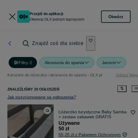
Przejdź do aplikacji
Otwórz
Otwieraj OLX jednym tapnięciem
Znajdź coś dla siebie
Filtry
·
2
Akcesoria do spania
Jarocin
Karuzele do łóżeczka i akcesoria do spania - OLX.pl
Zobacz Więc
ZNALEŹLIŚMY 30 OGŁOSZEŃ
Jak pozycjonowane są ogłoszenia?
Łóżeczko turystyczne Baby Samba
+ zestaw zabawek GRATIS
Używane
50 zł
55,25 zł z Pakietem Ochronnym