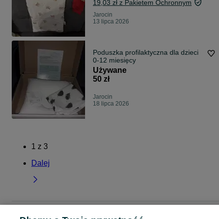
19,03 zł z Pakietem Ochronnym
Jarocin
13 lipca 2026
Poduszka profilaktyczna dla dzieci
0-12 miesięcy
Używane
50 zł
Jarocin
18 lipca 2026
1
z
3
Dalej
Strona główna
Dla Dzieci
Akcesoria dla niemowląt
Akcesoria do spania