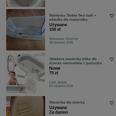
Wanienka Stokke flexi bath +
wkładka dla noworodka
Używane
150 zł
Warszawa, Ursynów
08 sierpnia 2026
Składana wanienka lekka dla
dziecka niemowlaka z poduszka
fotelik kąpiel wanna
Nowe
75 zł
Łódź, Bałuty
04 sierpnia 2026
Wanienka dla dziecka
Używane
Za darmo