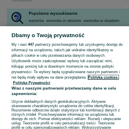
KATEGORIA
Popularne wyszukiwania
wanienka
wanienka ze stelażem
wanienka ze stojakiem
wanienka dla dziecka
wanienka składana
wanienka primabobo
stelaż do wanienki
stojak do wanienki
Dbamy o Twoją prywatność
Zobacz Więcej
My i nasi
447
partnerzy przechowujemy lub uzyskujemy dostęp do
informacji na urządzeniu, takich jak unikalne identyfikatory w
plikach cookie w celu przetwarzania danych osobowych.
Wanienki dla niemowląt, w tym ze stojakiem lub stelażem, oraz akcesoria do kąpieli i nauki pływania. Przeglądaj ogłoszenia na OLX.pl.
Zobacz Więc
Użytkownik może zaakceptować wybory lub zarządzać nimi,
klikając poniżej lub w dowolnym momencie na stronie polityki
Mapa kategorii
prywatności. Te wybory będą sygnalizowane naszym partnerom i
nie będą miały wpływu na dane przeglądania.
Polityka cookies,
Mapa miejscowości
Polityka Prywatności
Mapa ministron
Wraz z naszymi partnerami przetwarzamy dane w celu
zapewnienia:
Popularne wyszukiwania
Użycie dokładnych danych geolokalizacyjnych. Aktywne
skanowanie charakterystyki urządzenia do celów identyfikacji.
Rozumienie odbiorców dzięki statystyce lub kombinacji danych z
różnych źródeł. Przechowywanie informacji na urządzeniu lub
dostęp do nich. Pomiar efektywności reklam. Rozwój i ulepszanie
usług. Tworzenie profili w celu personalizacji treści. Tworzenie
profili w celu spersonalizowanych reklam. Wykorzystywanie