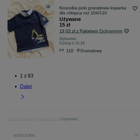
Koszulka polo granatowa koparka
dla chłopca roz 104/110
Używane
15 zł
19,03 zł z Pakietem Ochronnym
Dębowiec
Dzisiaj o 10:18
110
Granatowy
1
z
83
Dalej
Strona główna
Podkarpackie
Dębowiec
KATEGORIA