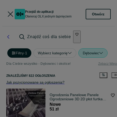
Przejdź do aplikacji
Otwórz
Otwieraj OLX jednym tapnięciem
Znajdź coś dla siebie
Filtry
·
1
Wybierz kategorię
Dębowiec
Dla Ciebie wszystko - Dębowiec i okolice!
Zobacz Więc
ZNALEŹLIŚMY 822 OGŁOSZENIA
Jak pozycjonowane są ogłoszenia?
Ogrodzenia Panelowe Panele
Ogrodzeniowe 3D 2D płot furtka
brama płot
Nowe
51 zł