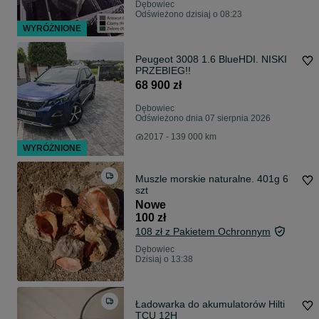
Dębowiec
Odświeżono dzisiaj o 08:23
WYRÓŻNIONE
Peugeot 3008 1.6 BlueHDI. NISKI
PRZEBIEG!!
68 900 zł
Dębowiec
Odświeżono dnia 07 sierpnia 2026
2017 - 139 000 km
WYRÓŻNIONE
Muszle morskie naturalne. 401g 6
szt
Nowe
100 zł
108 zł z Pakietem Ochronnym
Dębowiec
Dzisiaj o 13:38
Ładowarka do akumulatorów Hilti
TCU 12H