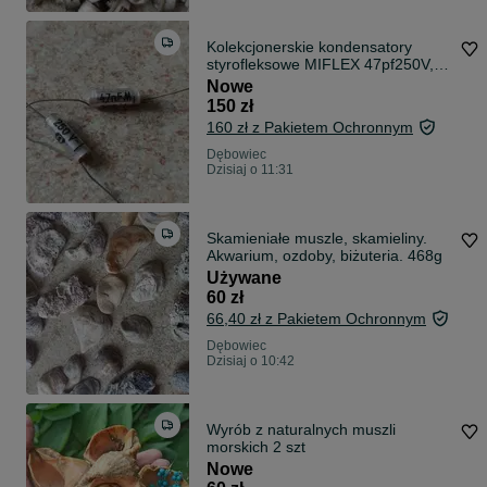
Kolekcjonerskie kondensatory
styrofleksowe MIFLEX 47pf250V,
200szt
Nowe
150 zł
160 zł z Pakietem Ochronnym
Dębowiec
Dzisiaj o 11:31
Skamieniałe muszle, skamieliny.
Akwarium, ozdoby, biżuteria. 468g
Używane
60 zł
66,40 zł z Pakietem Ochronnym
Dębowiec
Dzisiaj o 10:42
Wyrób z naturalnych muszli
morskich 2 szt
Nowe