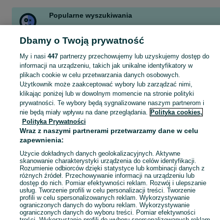
Popularne wyszukiwania
drzewo opalowe rabane
suzuki grand vitara 20 benzyna
Dbamy o Twoją prywatność
jawa
wfm
simson
przyczepa laweta
łąka
tesla
Zobacz Więcej
My i nasi
447
partnerzy przechowujemy lub uzyskujemy dostęp do
informacji na urządzeniu, takich jak unikalne identyfikatory w
plikach cookie w celu przetwarzania danych osobowych.
Skorzystaj z największego serwisu ogłoszeniowego - Dębowiec i okolice! Kupuj to, czego pragniesz i sprzedawaj to, czego już nie potrzebujesz!
Zobacz Więc
Użytkownik może zaakceptować wybory lub zarządzać nimi,
klikając poniżej lub w dowolnym momencie na stronie polityki
prywatności. Te wybory będą sygnalizowane naszym partnerom i
Mapa kategorii
nie będą miały wpływu na dane przeglądania.
Polityka cookies,
Mapa miejscowości
Polityka Prywatności
Mapa ministron
Wraz z naszymi partnerami przetwarzamy dane w celu
zapewnienia:
Popularne wyszukiwania
Użycie dokładnych danych geolokalizacyjnych. Aktywne
skanowanie charakterystyki urządzenia do celów identyfikacji.
Rozumienie odbiorców dzięki statystyce lub kombinacji danych z
różnych źródeł. Przechowywanie informacji na urządzeniu lub
dostęp do nich. Pomiar efektywności reklam. Rozwój i ulepszanie
usług. Tworzenie profili w celu personalizacji treści. Tworzenie
profili w celu spersonalizowanych reklam. Wykorzystywanie
ograniczonych danych do wyboru reklam. Wykorzystywanie
ograniczonych danych do wyboru treści. Pomiar efektywności
treści. Wykorzystanie profili do wyboru spersonalizowanych reklam.