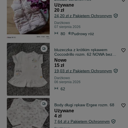
Używane
20 zł
24,20 zł z Pakietem Ochronnym
Darżkowo
07 sierpnia 2026
80
Pudrowy róż
bluzeczka z krótkim rękawem
Coccodrillo rozm. 62 NOWA bez
metki
Nowe
15 zł
19,03 zł z Pakietem Ochronnym
Darżkowo
06 sierpnia 2026
62
Body długi rękaw Ergee rozm. 68
Używane
4 zł
7,64 zł z Pakietem Ochronnym