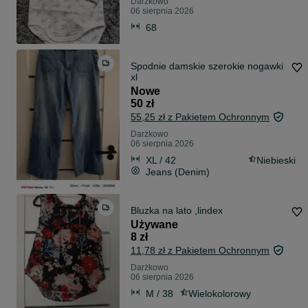
Darżkowo
06 sierpnia 2026
68
Spodnie damskie szerokie nogawki
xl
Nowe
50 zł
55,25 zł z Pakietem Ochronnym
Darżkowo
06 sierpnia 2026
XL / 42
Niebieski
Jeans (Denim)
Bluzka na lato ,lindex
Używane
8 zł
11,78 zł z Pakietem Ochronnym
Darżkowo
06 sierpnia 2026
M / 38
Wielokolorowy