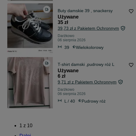
Buty damskie 39 , snackersy
Używane
35 zł
39,73 zł z Pakietem Ochronnym
Darżkowo
06 sierpnia 2026
39
Wielokolorowy
T-shirt damski ,pudrowy róż L
Używane
6 zł
9,71 zł z Pakietem Ochronnym
Darżkowo
06 sierpnia 2026
L / 40
Pudrowy róż
1
z
10
Dalej