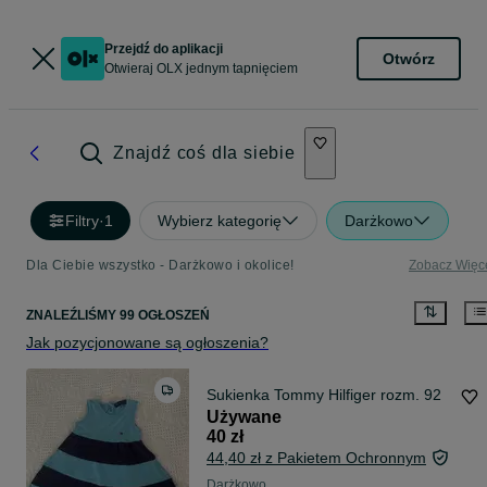
Przejdź do aplikacji
Otwórz
Otwieraj OLX jednym tapnięciem
Znajdź coś dla siebie
Filtry
·
1
Wybierz kategorię
Darżkowo
Dla Ciebie wszystko - Darżkowo i okolice!
Zobacz Więc
ZNALEŹLIŚMY 99 OGŁOSZEŃ
Jak pozycjonowane są ogłoszenia?
Sukienka Tommy Hilfiger rozm. 92
Używane
40 zł
44,40 zł z Pakietem Ochronnym
Darżkowo