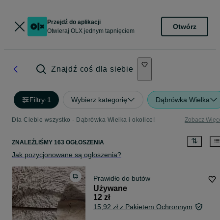
Przejdź do aplikacji
Otwórz
Otwieraj OLX jednym tapnięciem
Znajdź coś dla siebie
Filtry
·
1
Wybierz kategorię
Dąbrówka Wielka
Dla Ciebie wszystko - Dąbrówka Wielka i okolice!
Zobacz Więc
ZNALEŹLIŚMY 163 OGŁOSZENIA
Jak pozycjonowane są ogłoszenia?
Prawidło do butów
Używane
12 zł
15,92 zł z Pakietem Ochronnym