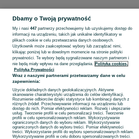
KATEGORIA
Dbamy o Twoją prywatność
Popularne wyszukiwania
My i nasi
447
partnerzy przechowujemy lub uzyskujemy dostęp do
zgierz
warsztat
obsługa
internetow
peugeot 407
informacji na urządzeniu, takich jak unikalne identyfikatory w
plikach cookie w celu przetwarzania danych osobowych.
Użytkownik może zaakceptować wybory lub zarządzać nimi,
Skorzystaj z największego serwisu ogłoszeniowego - Dąbrówka Wielka i okolice! Kupuj to, czego pragniesz i sprzedawaj to, czego już nie potrzebujesz!
Zobacz Więc
klikając poniżej lub w dowolnym momencie na stronie polityki
prywatności. Te wybory będą sygnalizowane naszym partnerom i
nie będą miały wpływu na dane przeglądania.
Polityka cookies,
Mapa kategorii
Polityka Prywatności
Mapa miejscowości
Wraz z naszymi partnerami przetwarzamy dane w celu
zapewnienia:
Mapa ministron
Popularne wyszukiwania
Użycie dokładnych danych geolokalizacyjnych. Aktywne
skanowanie charakterystyki urządzenia do celów identyfikacji.
Rozumienie odbiorców dzięki statystyce lub kombinacji danych z
różnych źródeł. Przechowywanie informacji na urządzeniu lub
dostęp do nich. Pomiar efektywności reklam. Rozwój i ulepszanie
usług. Tworzenie profili w celu personalizacji treści. Tworzenie
profili w celu spersonalizowanych reklam. Wykorzystywanie
ograniczonych danych do wyboru reklam. Wykorzystywanie
ograniczonych danych do wyboru treści. Pomiar efektywności
treści. Wykorzystanie profili do wyboru spersonalizowanych reklam.
Wykorzystywanie profili w celu doboru spersonalizowanych treści.