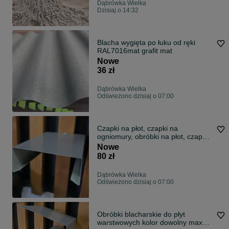
Dąbrówka Wielka
Dzisiaj o 14:32
Blacha wygięta po łuku od ręki
RAL7016mat grafit mat
Nowe
36 zł
Dąbrówka Wielka
Odświeżono dzisiaj o 07:00
Czapki na płot, czapki na
ogniomury, obróbki na płot, czapki
na słupki z blachy, obróbki do płyt
Nowe
warstwowych
80 zł
Dąbrówka Wielka
Odświeżono dzisiaj o 07:00
Obróbki blacharskie do płyt
warstwowych kolor dowolny max