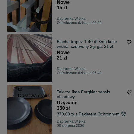
długość 6,4mb, gr.0,5 0,7
Nowe
15 zł
Dąbrówka Wielka
Odświeżono dzisiaj o 06:59
Blacha trapez T-40 dł 3mb kolor
wiśnia, czerwony 2gi gat 21 zł
Nowe
21 zł
Dąbrówka Wielka
Odświeżono dzisiaj o 06:48
Talerze Ikea Fargklar serwis
Dostawa gratis
obiadowy
Używane
350 zł
370,09 zł z Pakietem Ochronnym
Dąbrówka Wielka
08 sierpnia 2026