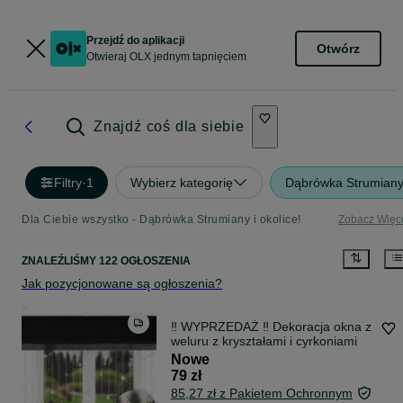
Przejdź do aplikacji
Otwórz
Otwieraj OLX jednym tapnięciem
Znajdź coś dla siebie
Filtry
·
1
Wybierz kategorię
Dąbrówka Strumian
Dla Ciebie wszystko - Dąbrówka Strumiany i okolice!
Zobacz Więc
ZNALEŹLIŚMY 122 OGŁOSZENIA
Jak pozycjonowane są ogłoszenia?
‼️ WYPRZEDAŻ ‼️ Dekoracja okna z
weluru z kryształami i cyrkoniami
Nowe
79 zł
85,27 zł z Pakietem Ochronnym