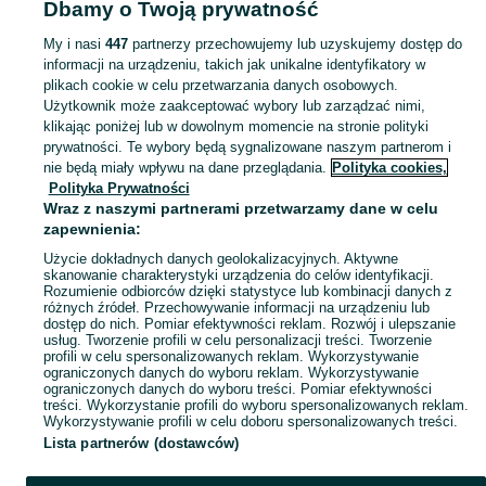
Dbamy o Twoją prywatność
Strona główna
Łódzkie
Dąbrówka Strumiany
My i nasi
447
partnerzy przechowujemy lub uzyskujemy dostęp do
informacji na urządzeniu, takich jak unikalne identyfikatory w
KATEGORIA
plikach cookie w celu przetwarzania danych osobowych.
Użytkownik może zaakceptować wybory lub zarządzać nimi,
Skorzystaj z największego serwisu ogłoszeniowego - Dąbrówka Strumiany i okolice! Kupuj to, czego pragniesz i sprzedawaj to, czego już nie potrzebujesz!
Zobacz Więc
klikając poniżej lub w dowolnym momencie na stronie polityki
prywatności. Te wybory będą sygnalizowane naszym partnerom i
nie będą miały wpływu na dane przeglądania.
Polityka cookies,
Mapa kategorii
Polityka Prywatności
Mapa miejscowości
Wraz z naszymi partnerami przetwarzamy dane w celu
zapewnienia:
Mapa ministron
Użycie dokładnych danych geolokalizacyjnych. Aktywne
Popularne wyszukiwania
skanowanie charakterystyki urządzenia do celów identyfikacji.
Rozumienie odbiorców dzięki statystyce lub kombinacji danych z
różnych źródeł. Przechowywanie informacji na urządzeniu lub
dostęp do nich. Pomiar efektywności reklam. Rozwój i ulepszanie
usług. Tworzenie profili w celu personalizacji treści. Tworzenie
profili w celu spersonalizowanych reklam. Wykorzystywanie
ograniczonych danych do wyboru reklam. Wykorzystywanie
ograniczonych danych do wyboru treści. Pomiar efektywności
treści. Wykorzystanie profili do wyboru spersonalizowanych reklam.
Wykorzystywanie profili w celu doboru spersonalizowanych treści.
Lista partnerów (dostawców)