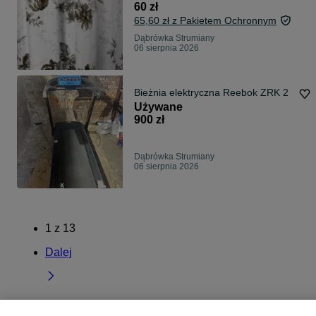
60 zł
65,60 zł z Pakietem Ochronnym
Dąbrówka Strumiany
06 sierpnia 2026
Bieżnia elektryczna Reebok ZRK 2
Używane
900 zł
Dąbrówka Strumiany
06 sierpnia 2026
1
z
13
Dalej