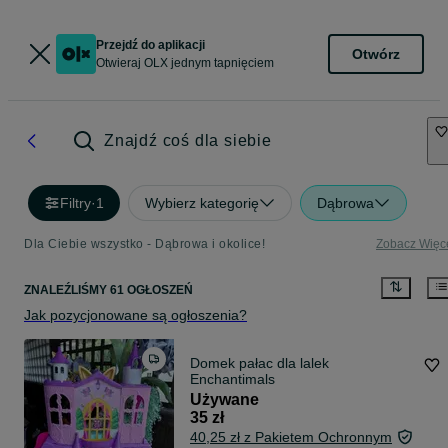
Przejdź do aplikacji
Otwórz
Otwieraj OLX jednym tapnięciem
Znajdź coś dla siebie
Filtry
·
1
Wybierz kategorię
Dąbrowa
Dla Ciebie wszystko - Dąbrowa i okolice!
Zobacz Więc
ZNALEŹLIŚMY 61 OGŁOSZEŃ
Jak pozycjonowane są ogłoszenia?
Domek pałac dla lalek
Enchantimals
Używane
35 zł
40,25 zł z Pakietem Ochronnym