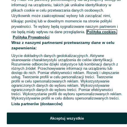
informacji na urządzeniu, takich jak unikalne identyfikatory w
KATEGORIA
plikach cookie w celu przetwarzania danych osobowych.
Użytkownik może zaakceptować wybory lub zarządzać nimi,
klikając poniżej lub w dowolnym momencie na stronie polityki
Skorzystaj z największego serwisu ogłoszeniowego - Dąbrowa i okolice! Kupuj to, czego pragniesz i sprzedawaj to, czego już nie potrzebujesz!
Zobacz Więc
prywatności. Te wybory będą sygnalizowane naszym partnerom i
nie będą miały wpływu na dane przeglądania.
Polityka cookies,
Mapa kategorii
Polityka Prywatności
Mapa miejscowości
Wraz z naszymi partnerami przetwarzamy dane w celu
zapewnienia:
Mapa ministron
Użycie dokładnych danych geolokalizacyjnych. Aktywne
Popularne wyszukiwania
skanowanie charakterystyki urządzenia do celów identyfikacji.
Rozumienie odbiorców dzięki statystyce lub kombinacji danych z
różnych źródeł. Przechowywanie informacji na urządzeniu lub
dostęp do nich. Pomiar efektywności reklam. Rozwój i ulepszanie
usług. Tworzenie profili w celu personalizacji treści. Tworzenie
profili w celu spersonalizowanych reklam. Wykorzystywanie
ograniczonych danych do wyboru reklam. Wykorzystywanie
ograniczonych danych do wyboru treści. Pomiar efektywności
treści. Wykorzystanie profili do wyboru spersonalizowanych reklam.
Wykorzystywanie profili w celu doboru spersonalizowanych treści.
Lista partnerów (dostawców)
Akceptuj wszystkie