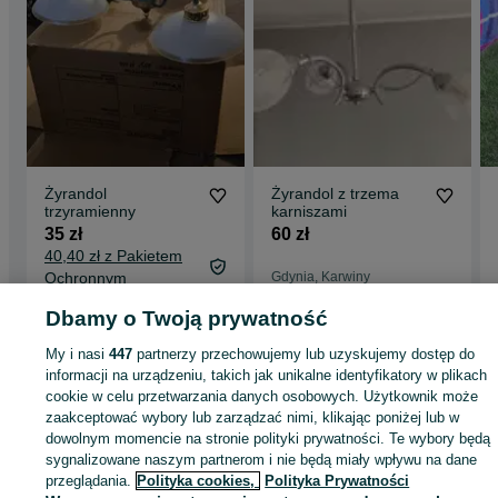
Żyrandol
Żyrandol z trzema
trzyramienny
karniszami
35 zł
60 zł
40,40 zł z Pakietem
Ochronnym
Gdynia, Karwiny
26 lipca 2026
Ostrów Wielkopolski
Dbamy o Twoją prywatność
24 lipca 2026
My i nasi
447
partnerzy przechowujemy lub uzyskujemy dostęp do
informacji na urządzeniu, takich jak unikalne identyfikatory w plikach
Strona główna
Antyki i Kolekcje
Antyki
Stare oświetlenie
Żyrandole
cookie w celu przetwarzania danych osobowych. Użytkownik może
Żyrandole - Lubuskie
Żyrandole - Sidłów
zaakceptować wybory lub zarządzać nimi, klikając poniżej lub w
dowolnym momencie na stronie polityki prywatności. Te wybory będą
sygnalizowane naszym partnerom i nie będą miały wpływu na dane
KATEGORIA
przeglądania.
Polityka cookies,
Polityka Prywatności