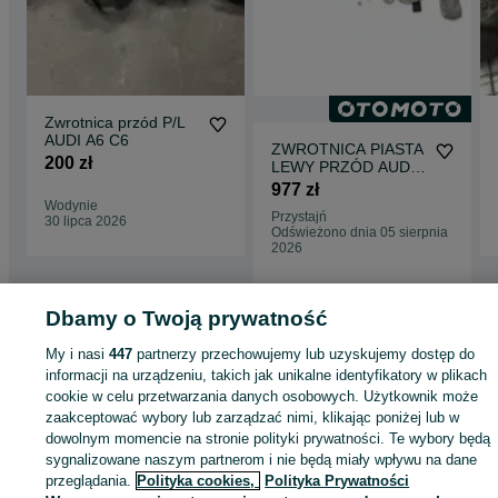
Zwrotnica przód P/L
AUDI A6 C6
ZWROTNICA PIASTA
200 zł
LEWY PRZÓD AUDI
A6 C8 4K0407241D
977 zł
4K0407559D
Wodynie
Przystajń
30 lipca 2026
Odświeżono dnia 05 sierpnia
2026
Dbamy o Twoją prywatność
Strona główna
Motoryzacja
Części samochodowe
Osobowe
Osobowe -
My i nasi
447
partnerzy przechowujemy lub uzyskujemy dostęp do
Opolskie
Osobowe - Szadurczyce
informacji na urządzeniu, takich jak unikalne identyfikatory w plikach
cookie w celu przetwarzania danych osobowych. Użytkownik może
zaakceptować wybory lub zarządzać nimi, klikając poniżej lub w
KATEGORIA
dowolnym momencie na stronie polityki prywatności. Te wybory będą
sygnalizowane naszym partnerom i nie będą miały wpływu na dane
ID:
985006572
Wyświetlenia: 
przeglądania.
Polityka cookies,
Polityka Prywatności