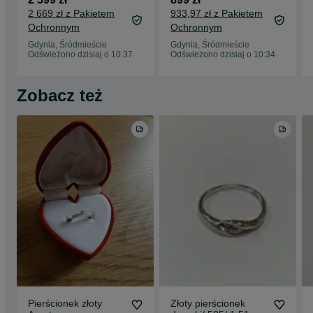
3050 Ti 4GB/ W11/
kolory złota
2 669 zł z Pakietem
933,97 zł z Pakietem
Grade A
Ochronnym
Ochronnym
Gdynia, Śródmieście
Gdynia, Śródmieście
Odświeżono dzisiaj o 10:37
Odświeżono dzisiaj o 10:34
Zobacz też
Pierścionek złoty
Złoty pierścionek