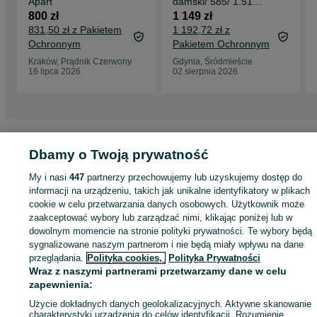
Apart
damski/ 585/ 1.51
gram/ R11/ Apart/ DIA
800 zł
1 149 zł
0.07 CT
831,50 zł z Pakietem
1 192,72 zł z
Ochronnym
Pakietem Ochronnym
Kraków, Prądnik Czerwony
Gdynia, Śródmieście
16 lipca 2026
02 sierpnia 2026
Strona główna
Moda
Biżuteria
Pierścionki
Pierścionki - Pomorskie
Pierścionki - Gdynia
Pierścionki - Śródmieście
Dbamy o Twoją prywatność
My i nasi
447
partnerzy przechowujemy lub uzyskujemy dostęp do
KATEGORIA
informacji na urządzeniu, takich jak unikalne identyfikatory w plikach
cookie w celu przetwarzania danych osobowych. Użytkownik może
zaakceptować wybory lub zarządzać nimi, klikając poniżej lub w
ID:
746064601
Wyświetlenia: 3
dowolnym momencie na stronie polityki prywatności. Te wybory będą
sygnalizowane naszym partnerom i nie będą miały wpływu na dane
przeglądania.
Polityka cookies,
Polityka Prywatności
Kup
Wraz z naszymi partnerami przetwarzamy dane w celu
zapewnienia:
Użycie dokładnych danych geolokalizacyjnych. Aktywne skanowanie
charakterystyki urządzenia do celów identyfikacji. Rozumienie