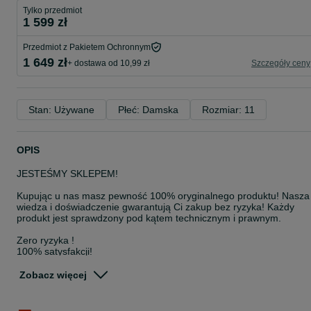
Tylko przedmiot
1 599 zł
Przedmiot z Pakietem Ochronnym
1 649 zł
+ dostawa od 10,99 zł
Szczegóły ceny
Stan: Używane
Płeć: Damska
Rozmiar: 11
OPIS
JESTEŚMY SKLEPEM!
Kupując u nas masz pewność 100% oryginalnego produktu! Nasza
wiedza i doświadczenie gwarantują Ci zakup bez ryzyka! Każdy
produkt jest sprawdzony pod kątem technicznym i prawnym.
Zero ryzyka !
100% satysfakcji!
WSZYSTKIE SPRZEDAWANE PRODUKTY POCHODZĄ W 100% Z
Zobacz więcej
LEGALNEJ I ZWERYFIKOWANEJ DYSTRYBUCJI!
Zachęcam do zakupu!