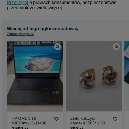
Przeczytaj
 o prawach konsumentów, bezpieczeństwie 
przedmiotów i wiele więcej.
Więcej od tego ogłoszeniodawcy
Zobacz wszystkie
HP OMEN 16-
Złote kolczyki
b0020nw/ i5-11400H/
damskie/ 585/ 1.60
16GB/ 512GB/ RTX
gram/ nowoczesne/ 3
2 599 zł
899 zł