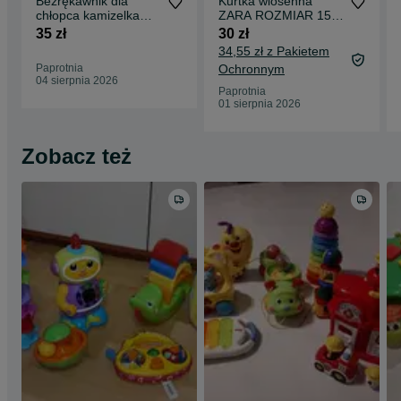
Bezrękawnik dla
Kurtka wiosenna
chłopca kamizelka
ZARA ROZMIAR 152
Reserved 110
różowa
35 zł
30 zł
34,55 zł z Pakietem
Paprotnia
Ochronnym
04 sierpnia 2026
Paprotnia
01 sierpnia 2026
Zobacz też