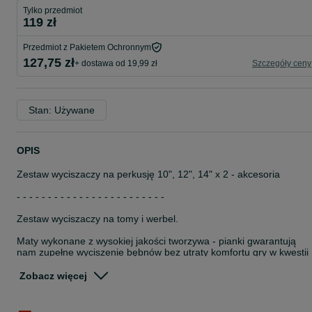
Tylko przedmiot
119 zł
Przedmiot z Pakietem Ochronnym
127,75 zł
+ dostawa od 19,99 zł
Szczegóły ceny
Stan: Używane
OPIS
Zestaw wyciszaczy na perkusję 10", 12", 14" x 2 - akcesoria
- - - - - - - - - - - - - - - - - - - - - - - -
Zestaw wyciszaczy na tomy i werbel.
Maty wykonane z wysokiej jakości tworzywa - pianki gwarantują
nam zupełne wyciszenie bębnów bez utraty komfortu gry w kwestii
odbicia się pałki od naciągu. Wyciszacze przeznaczone są na tomy 
werbel.
Zobacz więcej
Rozmiary: 10", 12", 14", 14"