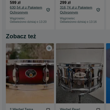
Soundedge Bottom
599 zł
299 zł
14” ‼️
630,54 zł z Pakietem
316,74 zł z Pakietem
Ochronnym
Ochronnym
Wągrowiec
Wągrowiec
Odświeżono dzisiaj o 13:20
Odświeżono dzisiaj o 13:16
Zobacz też
‼️ Werbel Tama
Werbel Pearl