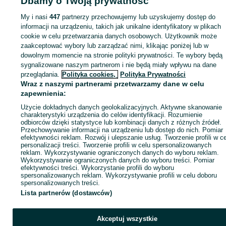
Dbamy o Twoją prywatność
sprzedającym
My i nasi
447
partnerzy przechowujemy lub uzyskujemy dostęp do
informacji na urządzeniu, takich jak unikalne identyfikatory w plikach
cookie w celu przetwarzania danych osobowych. Użytkownik może
Zaloguj się / Załóż konto
zaakceptować wybory lub zarządzać nimi, klikając poniżej lub w
dowolnym momencie na stronie polityki prywatności. Te wybory będą
Kup
sygnalizowane naszym partnerom i nie będą miały wpływu na dane
przeglądania.
Polityka cookies,
Polityka Prywatności
Wraz z naszymi partnerami przetwarzamy dane w celu
zapewnienia:
Użycie dokładnych danych geolokalizacyjnych. Aktywne skanowanie
charakterystyki urządzenia do celów identyfikacji. Rozumienie
odbiorców dzięki statystyce lub kombinacji danych z różnych źródeł.
Przechowywanie informacji na urządzeniu lub dostęp do nich. Pomiar
efektywności reklam. Rozwój i ulepszanie usług. Tworzenie profili w c
personalizacji treści. Tworzenie profili w celu spersonalizowanych
reklam. Wykorzystywanie ograniczonych danych do wyboru reklam.
Wykorzystywanie ograniczonych danych do wyboru treści. Pomiar
efektywności treści. Wykorzystanie profili do wyboru
spersonalizowanych reklam. Wykorzystywanie profili w celu doboru
spersonalizowanych treści.
Lista partnerów (dostawców)
Akceptuj wszystkie