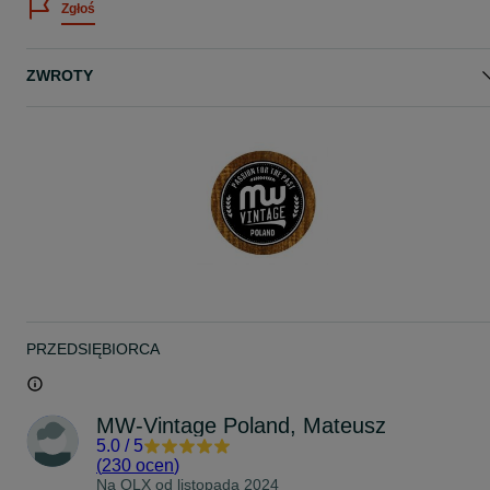
Zgłoś
Stan bardzo dobry!
- - - - - - - - - - - - - - - - - - - - - - - -
ZWROTY
KONTAKT: 51*****53
Zapraszam :)
www.mw-vintage.pl
www.facebook.com/mwvintagepoland/
PRZEDSIĘBIORCA
MW-Vintage Poland, Mateusz
5.0
/
5
(
230 ocen
)
Na OLX od
listopada 2024