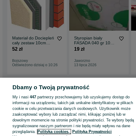
Hurtownia czynna:
Od Poniedziałku do Piątku w godzinach 7.00 - 16.00
Sobota od 7.30 do 13.00
Zapraszamy do kontaktu mamy dwudziestoletnie doświadczenie w
dociepleniach.
Materiał do Dociepleń
Styropian biały
cały zestaw 10cm
FASADA 040 gr 10
Czyste Powietrze
cm
52 zł
19 zł
Styropian
Bojszowy
Jaworzno
Odświeżono dzisiaj o 10:26
13 lipca 2026
Dbamy o Twoją prywatność
Strona główna
Budowa i Remont
Ściany i elewacje
Izolacje
Styropian
My i nasi
447
partnerzy przechowujemy lub uzyskujemy dostęp do
Styropian - Śląskie
Styropian - Lędziny
Styropian - Blich
informacji na urządzeniu, takich jak unikalne identyfikatory w plikach
cookie w celu przetwarzania danych osobowych. Użytkownik może
zaakceptować wybory lub zarządzać nimi, klikając poniżej lub w
KATEGORIA
dowolnym momencie na stronie polityki prywatności. Te wybory będą
sygnalizowane naszym partnerom i nie będą miały wpływu na dane
ID:
408792107
Wyświetlenia: 20
przeglądania.
Polityka cookies,
Polityka Prywatności