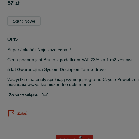
57 zł
Stan: Nowe
OPIS
Super Jakość i Najniższa cena!!!
Cena podana jest Brutto z podatkiem VAT 23% za 1 m2 zestawu
5 lat Gwarancji na System Dociepleń Termo Bravo.
Wszystkie materiały spełniają wymogi programu Czyste Powietrze i
posiadają wszystkie niezbędne dokumenty.
Oferta dotyczy kompletnego materiału ze styropianem o grubości
Zobacz więcej
12cm możliwe są inne grubości styropianu oraz wszelkie zmiany w
tym celu prosimy o kontakt. W ofercie także w niskich cenach
akcesoria takie jak listwy startowe, narożniki z siatką, piany, kleje,
Zgłoś
folie, taśmy itp.
System Dociepleń producenta TERMO BRAVO posiada wszystkie
niezbędne aprobaty, atesty oraz wyróżnienie aprobatą unijną ETA
co oznacza iż jest dopuszczony na wymagające europejskie rynki