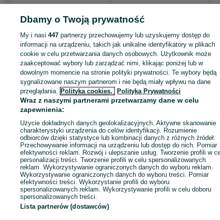
Dbamy o Twoją prywatność
My i nasi
447
partnerzy przechowujemy lub uzyskujemy dostęp do
Strona główna
Rolnictwo
Części do maszyn rolniczych
Części do maszyn
informacji na urządzeniu, takich jak unikalne identyfikatory w plikach
rolniczych - Kujawsko-pomorskie
Części do maszyn rolniczych - Czernikowo
cookie w celu przetwarzania danych osobowych. Użytkownik może
zaakceptować wybory lub zarządzać nimi, klikając poniżej lub w
dowolnym momencie na stronie polityki prywatności. Te wybory będą
KATEGORIA
sygnalizowane naszym partnerom i nie będą miały wpływu na dane
przeglądania.
Polityka cookies,
Polityka Prywatności
Wraz z naszymi partnerami przetwarzamy dane w celu
ID:
486025944
Wyświetlenia: 5
zapewnienia:
Użycie dokładnych danych geolokalizacyjnych. Aktywne skanowanie
Zadzwoń / SMS
Wyślij wiadomość
charakterystyki urządzenia do celów identyfikacji. Rozumienie
odbiorców dzięki statystyce lub kombinacji danych z różnych źródeł.
Przechowywanie informacji na urządzeniu lub dostęp do nich. Pomiar
efektywności reklam. Rozwój i ulepszanie usług. Tworzenie profili w c
personalizacji treści. Tworzenie profili w celu spersonalizowanych
reklam. Wykorzystywanie ograniczonych danych do wyboru reklam.
Wykorzystywanie ograniczonych danych do wyboru treści. Pomiar
efektywności treści. Wykorzystanie profili do wyboru
spersonalizowanych reklam. Wykorzystywanie profili w celu doboru
spersonalizowanych treści.
Lista partnerów (dostawców)