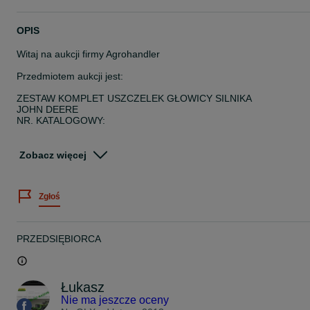
OPIS
Witaj na aukcji firmy Agrohandler
Przedmiotem aukcji jest:
ZESTAW KOMPLET USZCZELEK GŁOWICY SILNIKA
JOHN DEERE
NR. KATALOGOWY:
RE526670, RE66082
Zobacz więcej
KOD: 1106220302814
JOHN DEERE:
Zgłoś
3210, 3410, 5420, 5510, 5520, 5605,
5620, 5705, 5720, 5820, 6010, 6020,
PRZEDSIĘBIORCA
6110, 6120, 6205, 6210, 6215, 6220,
6310, 6320, 6410, 6420
Łukasz
LISTA SILNIKÓW:
Nie ma jeszcze oceny