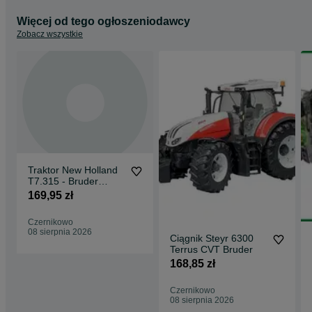
Więcej od tego ogłoszeniodawcy
Zobacz wszystkie
Traktor New Holland
T7.315 - Bruder
Ciągnik
169,95 zł
Czernikowo
08 sierpnia 2026
Ciągnik Steyr 6300
Terrus CVT Bruder
168,85 zł
Czernikowo
08 sierpnia 2026