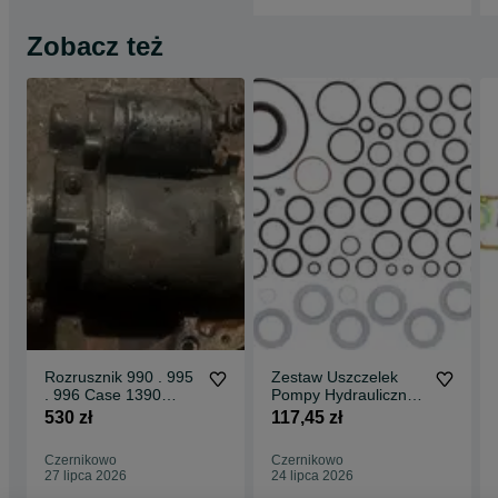
Zobacz też
Rozrusznik 990 . 995
Zestaw Uszczelek
. 996 Case 1390
Pompy Hydraulicznej
Dawid Brown 1394 .
JOHN DEERE
530 zł
117,45 zł
1490 . 1494
Czernikowo
Czernikowo
27 lipca 2026
24 lipca 2026