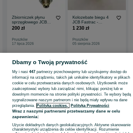
Zbiorniczek płynu
Kolozebate biegu 4
sprzęgłowego JCB
JCB Fastrac -
Fastrac
używane 1000,- netto
200 zł
1 230 zł
Pruszków
Pruszków
17 lipca 2026
05 sierpnia 2026
Dbamy o Twoją prywatność
Strona główna
Rolnictwo
Części do maszyn rolniczych
Części do maszyn
My i nasi
447
partnerzy przechowujemy lub uzyskujemy dostęp do
rolniczych - Mazowieckie
Części do maszyn rolniczych - Pruszków
informacji na urządzeniu, takich jak unikalne identyfikatory w plikach
cookie w celu przetwarzania danych osobowych. Użytkownik może
zaakceptować wybory lub zarządzać nimi, klikając poniżej lub w
KATEGORIA
dowolnym momencie na stronie polityki prywatności. Te wybory będą
sygnalizowane naszym partnerom i nie będą miały wpływu na dane
przeglądania.
Polityka cookies,
Polityka Prywatności
ID:
427812687
Wyświetlenia: 7
Wraz z naszymi partnerami przetwarzamy dane w celu
zapewnienia:
Zadzwoń / SMS
Wyślij wiadomość
Użycie dokładnych danych geolokalizacyjnych. Aktywne skanowanie
charakterystyki urządzenia do celów identyfikacji. Rozumienie