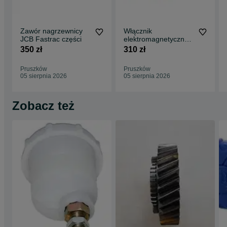
Zawór nagrzewnicy
Włącznik
JCB Fastrac części
elektromagnetyczny -
przekaźnik JCB
350 zł
310 zł
Fastrac 250,- netto
Pruszków
Pruszków
05 sierpnia 2026
05 sierpnia 2026
Zobacz też