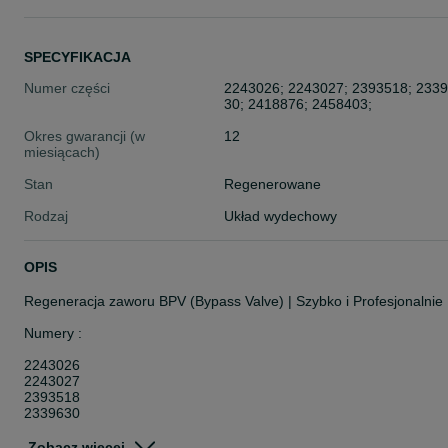
SPECYFIKACJA
Numer części
2243026; 2243027; 2393518; 233
30; 2418876; 2458403;
Okres gwarancji (w
12
miesiącach)
Stan
Regenerowane
Rodzaj
Układ wydechowy
OPIS
Regeneracja zaworu BPV (Bypass Valve) | Szybko i Profesjonalnie
Numery :
2243026
2243027
2393518
2339630
2418876
2458403
Zobacz więcej