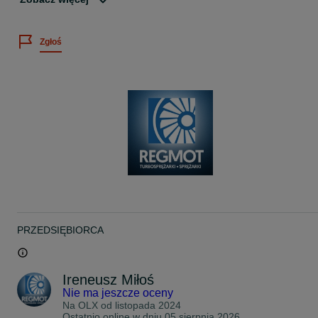
Opis:
Twój samochód stracił moc, szarpie przy odpuszczaniu gazu lub
Zgłoś
słyszysz charakterystyczne „puchnięcie” turbo? Problem może leż
w nieszczelnym lub zacinającym się zaworze BPV.
Oferuję profesjonalną regenerację zaworów recyrkulacyjnych (BPV
Zamiast kupować drogi zamiennik o wątpliwej jakości, postaw na
przywrócenie pełnej sprawności fabrycznego elementu.
Co obejmuje usługa?
Naprawa mechaniczna jak i również elektroniczna kompleksowa
Dokładne czyszczenie zaworu z nagarów i osadów.
Sprawdzenie podzespołu na profesjonalnym testerze.
Smarowanie elementów ruchomych specjalistycznymi preparatami
odpornymi na wysokie temperatury.
Dlaczego warto?
Oszczędność: Regeneracja to ułamek ceny nowego zaworu w ASO
Osiągi: Przywracasz właściwe doładowanie i płynną pracę
PRZEDSIĘBIORCA
turbosprężarki.
Gwarancja: Na wykonaną usługę udzielam gwarancji 12 miesięczn
.
Ireneusz Miłoś
Nie ma jeszcze oceny
Jak to działa?
Wysyłasz do mnie swój zawór (paczkomat/kurier) lub dostarczasz
Na OLX od
listopada 2024
osobiście.
Ostatnio online w dniu 05 sierpnia 2026