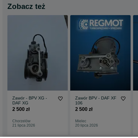
Zobacz też
Zawór - BPV XG -
Zawór BPV - DAF XF
DAF XG
106
2 500 zł
2 500 zł
Chorzelów
Mielec
21 lipca 2026
20 lipca 2026