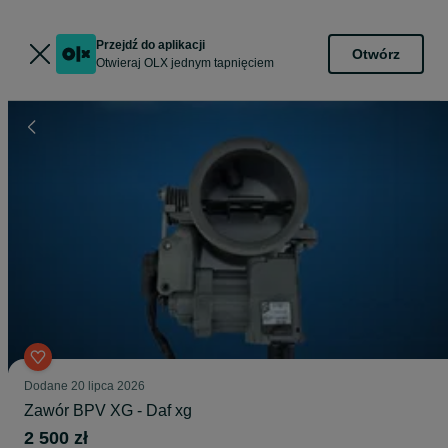
Przejdź do aplikacji
Otwórz
Otwieraj OLX jednym tapnięciem
Dodane
20 lipca 2026
Zawór BPV XG - Daf xg
2 500 zł