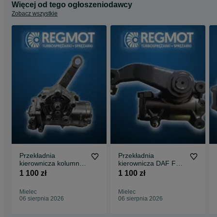
Więcej od tego ogłoszeniodawcy
Zobacz wszystkie
Przekładnia
Przekładnia
kierownicza kolumna
kierownicza DAF FL
Mercedes Atego LS6
13-
1 100 zł
1 100 zł
Mielec
Mielec
06 sierpnia 2026
06 sierpnia 2026