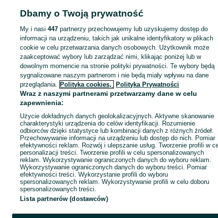
Dbamy o Twoją prywatność
Strona główna
Motoryzacja
Części samochodowe
Dostawcze i Ciężarowe
Dostawcze i Ciężarowe - Podkarpackie
Dostawcze i Ciężarowe - Mielec
My i nasi
447
partnerzy przechowujemy lub uzyskujemy dostęp do
informacji na urządzeniu, takich jak unikalne identyfikatory w plikach
KATEGORIA
cookie w celu przetwarzania danych osobowych. Użytkownik może
zaakceptować wybory lub zarządzać nimi, klikając poniżej lub w
dowolnym momencie na stronie polityki prywatności. Te wybory będą
ID:
1064255078
Wyświetlenia:
sygnalizowane naszym partnerom i nie będą miały wpływu na dane
przeglądania.
Polityka cookies,
Polityka Prywatności
Wraz z naszymi partnerami przetwarzamy dane w celu
Zadzwoń / SMS
Wyślij wiadomość
zapewnienia:
Użycie dokładnych danych geolokalizacyjnych. Aktywne skanowanie
charakterystyki urządzenia do celów identyfikacji. Rozumienie
odbiorców dzięki statystyce lub kombinacji danych z różnych źródeł.
Przechowywanie informacji na urządzeniu lub dostęp do nich. Pomiar
efektywności reklam. Rozwój i ulepszanie usług. Tworzenie profili w c
personalizacji treści. Tworzenie profili w celu spersonalizowanych
reklam. Wykorzystywanie ograniczonych danych do wyboru reklam.
Wykorzystywanie ograniczonych danych do wyboru treści. Pomiar
efektywności treści. Wykorzystanie profili do wyboru
spersonalizowanych reklam. Wykorzystywanie profili w celu doboru
spersonalizowanych treści.
Lista partnerów (dostawców)