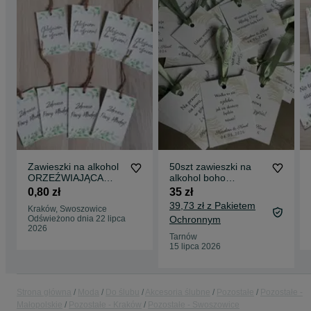
Zawieszki na alkohol
50szt zawieszki na
ORZEŹWIAJĄCA
alkohol boho
ZIELEŃ
szałwiowe zielone
0,80 zł
35 zł
beżowe
39,73 zł z Pakietem
Kraków, Swoszowice
Odświeżono dnia 22 lipca
Ochronnym
2026
Tarnów
15 lipca 2026
Strona główna
Moda
Do ślubu
Akcesoria ślubne
Pozostałe
Pozostałe -
Małopolskie
Pozostałe - Kraków
Pozostałe - Swoszowice