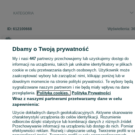
KATEGORIA
ID:
612100668
Wyświetlenia: 3
Dbamy o Twoją prywatność
Zaloguj się lub załóż konto na OLX, aby skontaktować się z t
My i nasi
447
partnerzy przechowujemy lub uzyskujemy dostęp do
sprzedającym
informacji na urządzeniu, takich jak unikalne identyfikatory w plikach
cookie w celu przetwarzania danych osobowych. Użytkownik może
zaakceptować wybory lub zarządzać nimi, klikając poniżej lub w
Zaloguj się / Załóż konto
dowolnym momencie na stronie polityki prywatności. Te wybory będą
sygnalizowane naszym partnerom i nie będą miały wpływu na dane
przeglądania.
Polityka cookies,
Polityka Prywatności
Zadzwoń / SMS
Wyślij wiadomość
Wraz z naszymi partnerami przetwarzamy dane w celu
zapewnienia:
Użycie dokładnych danych geolokalizacyjnych. Aktywne skanowanie
charakterystyki urządzenia do celów identyfikacji. Rozumienie
odbiorców dzięki statystyce lub kombinacji danych z różnych źródeł.
Przechowywanie informacji na urządzeniu lub dostęp do nich. Pomiar
efektywności reklam. Rozwój i ulepszanie usług. Tworzenie profili w c