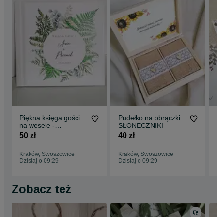
Piękna księga gości
Pudełko na obrączki
na wesele -
SŁONECZNIKI
PAPROCIE
50 zł
40 zł
Kraków, Swoszowice
Kraków, Swoszowice
Dzisiaj o 09:29
Dzisiaj o 09:29
Zobacz też