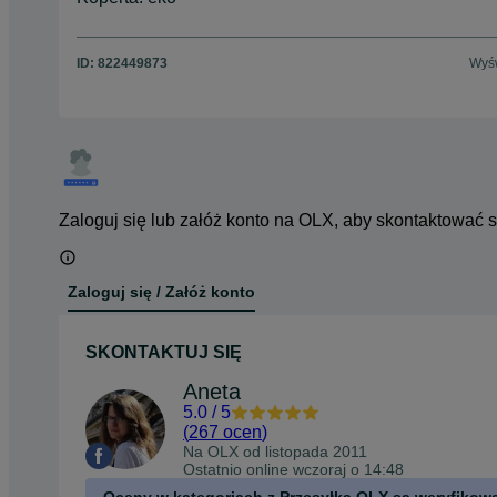
ID:
822449873
Wyśw
Zaloguj się lub załóż konto na OLX, aby skontaktować 
Zaloguj się / Załóż konto
SKONTAKTUJ SIĘ
Aneta
5.0
/
5
(
267 ocen
)
Na OLX od
listopada 2011
Ostatnio online wczoraj o 14:48
Oceny w kategoriach z Przesyłką OLX są weryfikow