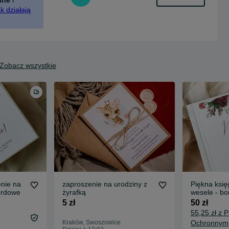
k działają
Zobacz wszystkie
nie na
zaproszenie na urodziny z
Piękna księ
ordowe
żyrafką
wesele - bo
5 zł
50 zł
55,25 zł z 
Kraków, Swoszowice
Ochronnym