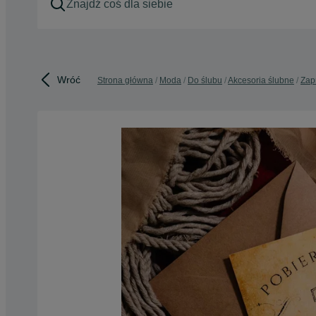
Wróć
Strona główna
Moda
Do ślubu
Akcesoria ślubne
Zap