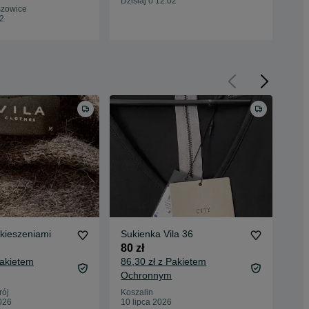
Dzisiaj o 12:02
Dzis
szowice
02
 kieszeniami
Sukienka Vila 36
Kom
80 zł
10 
Pakietem
86,30 zł z Pakietem
13,
Ochronnym
Oc
rój
Koszalin
War
026
10 lipca 2026
30 