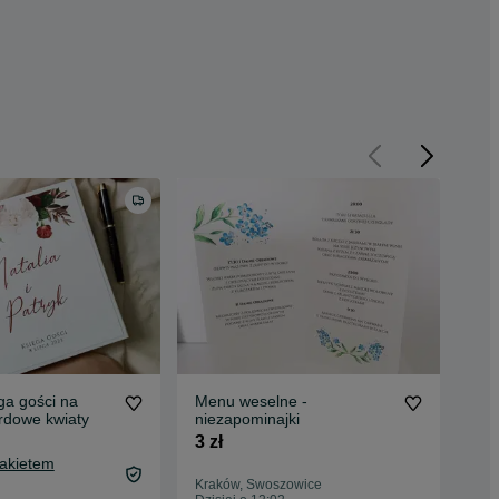
ga gości na
Menu weselne -
Zaw
rdowe kwiaty
niezapominajki
PO
3 zł
0,8
Pakietem
Kraków, Swoszowice
Kra