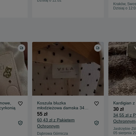
Dzisiaj o 12:02
Kraków, Swo
Dzisiaj o 12:
 nowe,
Koszula bluzka
Kardigian z
 cyrkonią
młodzieżowa damska 34
30 zł
Vila Clothes serduszka
55 zł
34,55 zł z 
kropki
60,43 zł z Pakietem
Ochronnym
Ochronnym
Jastrzębie-Zd
05 sierpnia 2
Dąbrowa Górnicza