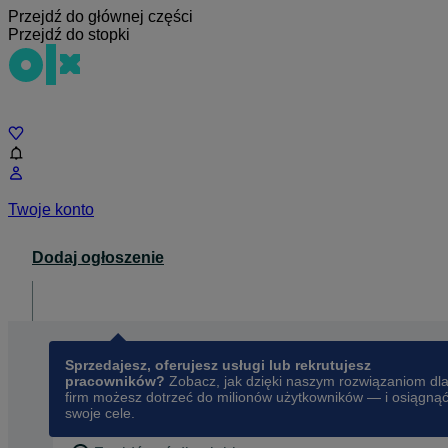
Przejdź do głównej części
Przejdź do stopki
Czat
Twoje konto
Dodaj ogłoszenie
Dla biznesu
opens in a new tab
Sprzedajesz, oferujesz usługi lub rekrutujesz
pracowników?
Zobacz, jak dzięki naszym rozwiązaniom dl
firm możesz dotrzeć do milionów użytkowników — i osiągną
swoje cele.