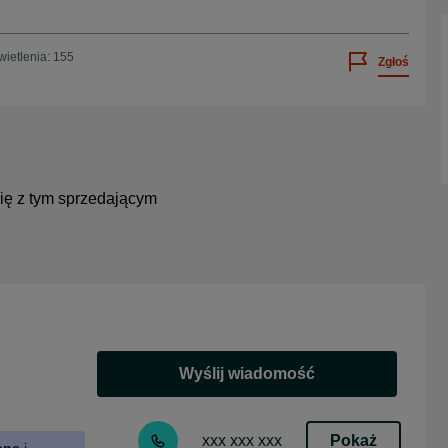
ietlenia: 155
Zgłoś
się z tym sprzedającym
Wyślij wiadomość
Pokaż
xxx xxx xxx
ane
i