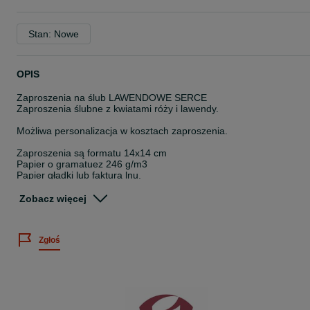
Stan: Nowe
OPIS
Zaproszenia na ślub LAWENDOWE SERCE
Zaproszenia ślubne z kwiatami róży i lawendy.
Możliwa personalizacja w kosztach zaproszenia.
Zaproszenia są formatu 14x14 cm
Papier o gramatuez 246 g/m3
Papier gładki lub faktura lnu.
Zaproszenie przewiązane pudrową lub fioletową wstążką z
Zobacz więcej
doklejonym serduszkiem zawierającym imiona pary młodej.
W zestawie z pudrową lub białą kopertą.
Zgłoś
Możliwość zamówienia do kompletu innych dodatków, tj. księga
gości, winietki, zawieszki na alkohol, pudełka na ciasto weselne.