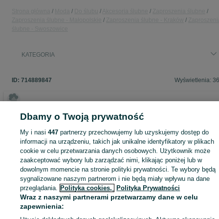
Strona główna
Moda
Do ślubu
Akcesoria ślubne
Zaproszenia ślubne
Zaproszenia ślubne - Małopolskie
Zaproszenia ślubne - Kraków
Zaproszeni
ślubne - Swoszowice
KATEGORIA
ID:
714889847
Wyświetlenia: 3
Dbamy o Twoją prywatność
Zaloguj się lub załóż konto na OLX, aby skontaktować się z t
My i nasi
447
partnerzy przechowujemy lub uzyskujemy dostęp do
sprzedającym
informacji na urządzeniu, takich jak unikalne identyfikatory w plikach
cookie w celu przetwarzania danych osobowych. Użytkownik może
zaakceptować wybory lub zarządzać nimi, klikając poniżej lub w
Zaloguj się / Załóż konto
dowolnym momencie na stronie polityki prywatności. Te wybory będą
sygnalizowane naszym partnerom i nie będą miały wpływu na dane
przeglądania.
Polityka cookies,
Polityka Prywatności
Zadzwoń / SMS
Wyślij wiadomość
Wraz z naszymi partnerami przetwarzamy dane w celu
zapewnienia: