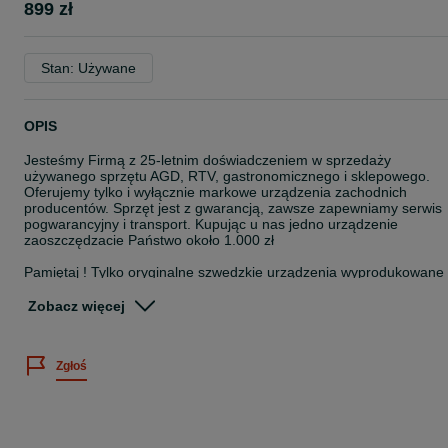
899 zł
Stan: Używane
OPIS
Jesteśmy Firmą z 25-letnim doświadczeniem w sprzedaży
używanego sprzętu AGD, RTV, gastronomicznego i sklepowego.
Oferujemy tylko i wyłącznie markowe urządzenia zachodnich
producentów. Sprzęt jest z gwarancją, zawsze zapewniamy serwis
pogwarancyjny i transport. Kupując u nas jedno urządzenie
zaoszczędzacie Państwo około 1.000 zł
Pamiętaj ! Tylko oryginalne szwedzkie urządzenia wyprodukowane
bezpośrednio w Szwecji, w szwedzkich fabrykach są bardzo trwałe 
niezawodne...
Zobacz więcej
Zapraszamy do zakupów.
Zamrazarka Elektrolux
Zgłoś
- wymiary 60/155/60
- pojemność 200 litrów