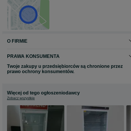
poniedziałek - piątek : 10 - 18
sobota : 9 -14
zapraszamy na : www.askomis.pl
lub na : www.askomis.com
O FIRMIE
PRAWA KONSUMENTA
Twoje zakupy u przedsiębiorców są chronione przez
prawo ochrony konsumentów.
Więcej od tego ogłoszeniodawcy
Zobacz wszystkie