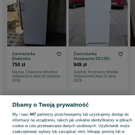
Zamrażarka
Zamrażarka
Elektrolux
Husqvarna 60/185/60
klasa A 270 litrów
750 zł
949 zł
gwarancja dostawa
Gdynia, Chwarzno-Wiczlino
Gdańsk, Przymorze Wielkie
Odświeżono dnia 02 sierpnia
Odświeżono dnia 31 lipca
2026
2026
Dbamy o Twoją prywatność
Strona główna
Elektronika
Sprzęt AGD
AGD wolnostojące
Zamrażarki
Zamrażarki - Pomorskie
Zamrażarki - Gdańsk
Zamrażarki - Przymorze Wielk
My i nasi
447
partnerzy przechowujemy lub uzyskujemy dostęp do
informacji na urządzeniu, takich jak unikalne identyfikatory w plikach
cookie w celu przetwarzania danych osobowych. Użytkownik może
KATEGORIA
zaakceptować wybory lub zarządzać nimi, klikając poniżej lub w