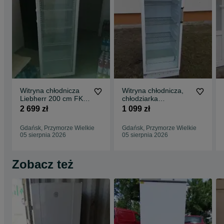
Witryna chłodnicza
Witryna chłodnicza,
Liebherr 200 cm FKD
chłodziarka
4203 , Chłodziarka
przeszklona, lada
2 699 zł
1 099 zł
przeszklona
Husqvarna gwar dost
Gdańsk, Przymorze Wielkie
Gdańsk, Przymorze Wielkie
05 sierpnia 2026
05 sierpnia 2026
Zobacz też