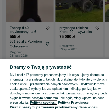
Zaczep fi 40
przyczepa rolnicza
przykręcany na 6
Krone 20t - wywrotka
śrub M 16 100x110
555 zł
75 000 zł
mm, polski produkt
581,20 zł z Pakietem
Ochronnym
Nowakowo
13 lipca 2026
Mrągowo
28 lipca 2026
Dbamy o Twoją prywatność
Strona główna
Rolnictwo
Części do maszyn rolniczych
Części do maszyn
My i nasi
447
partnerzy przechowujemy lub uzyskujemy dostęp do
rolniczych - Warmińsko-mazurskie
Części do maszyn rolniczych - Kisielice
informacji na urządzeniu, takich jak unikalne identyfikatory w plikach
cookie w celu przetwarzania danych osobowych. Użytkownik może
zaakceptować wybory lub zarządzać nimi, klikając poniżej lub w
KATEGORIA
dowolnym momencie na stronie polityki prywatności. Te wybory będą
sygnalizowane naszym partnerom i nie będą miały wpływu na dane
ID:
849948267
Wyświetlenia: 5
przeglądania.
Polityka cookies,
Polityka Prywatności
Wraz z naszymi partnerami przetwarzamy dane w celu