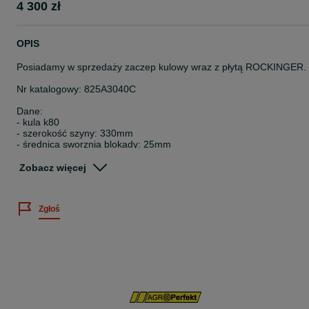
4 300 zł
OPIS
Posiadamy w sprzedaży zaczep kulowy wraz z płytą ROCKINGER.
Nr katalogowy: 825A3040C
Dane:
- kula k80
- szerokość szyny: 330mm
- średnica sworznia blokady: 25mm
- szerokość prowadnicy szyny : 32mm
- obciążenie: 4000 kg
Zobacz więcej
- waga zaczepu 28,5 kg
Towar jest dostępny od ręki.
Zgłoś
Cena brutto.
Możliwość wysyłki lub odbiór osobisty.
Wystawiamy fakturę VAT.
Zapraszamy także do innych naszych aukcji.