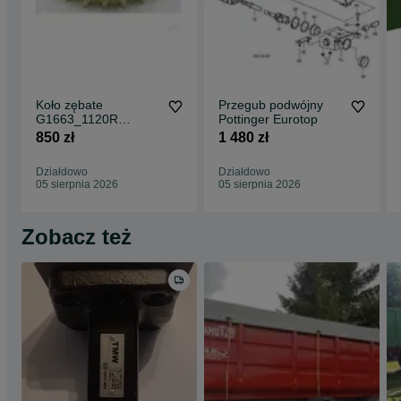
Koło zębate
Przegub podwójny
G1663_1120R
Pottinger Eurotop
Maschio Gaspardo Z-
850 zł
1 480 zł
23 CSK30
Działdowo
Działdowo
05 sierpnia 2026
05 sierpnia 2026
Zobacz też