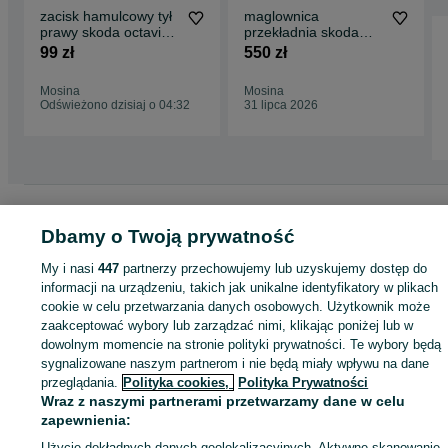
zacisk hamulcowy tył
maglownica
prawy skoda octavia ii
przekładnia skoda
2 1z0 38 mm 04-13
octavia ii 2 1z0 różne
99 zł
550 zł
numery modele
Mosina
Mosina
Odświeżono dzisiaj o 04:32
31 lipca 2026
Strona główna
Motoryzacja
Części samochodowe
Osobowe
Osobowe -
Wielkopolskie
Osobowe - Mosina
Dbamy o Twoją prywatność
My i nasi
447
partnerzy przechowujemy lub uzyskujemy dostęp do
KATEGORIA
informacji na urządzeniu, takich jak unikalne identyfikatory w plikach
cookie w celu przetwarzania danych osobowych. Użytkownik może
zaakceptować wybory lub zarządzać nimi, klikając poniżej lub w
ID:
929051765
Wyświetlenia: 1
dowolnym momencie na stronie polityki prywatności. Te wybory będą
sygnalizowane naszym partnerom i nie będą miały wpływu na dane
przeglądania.
Polityka cookies,
Polityka Prywatności
Zadzwoń / SMS
Wyślij wiadomość
Wraz z naszymi partnerami przetwarzamy dane w celu
zapewnienia:
Użycie dokładnych danych geolokalizacyjnych. Aktywne skanowanie