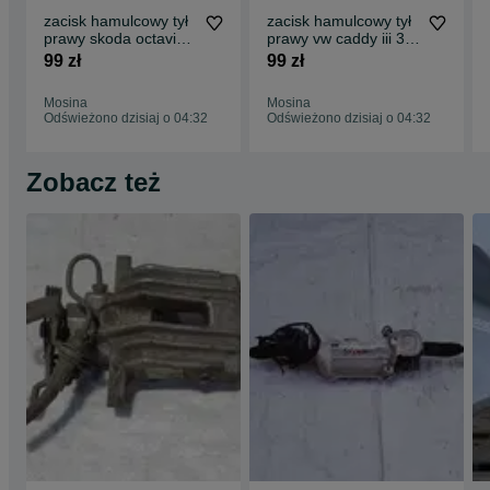
zacisk hamulcowy tył
zacisk hamulcowy tył
prawy skoda octavia ii
prawy vw caddy iii 3
2 1z0 38 mm 04-13
golf v 5 touran i 1
99 zł
99 zł
Mosina
Mosina
Odświeżono dzisiaj o 04:32
Odświeżono dzisiaj o 04:32
Zobacz też