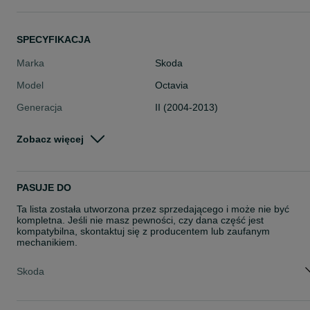
SPECYFIKACJA
Marka
Skoda
Model
Octavia
Generacja
II (2004-2013)
Typ części
Układ hamulcowy > Hamulce tarcz
Zobacz więcej
we > Zaciski hamulcowe
Stan
Używane
Rodzaj
Układ hamulcowy
PASUJE DO
Ta lista została utworzona przez sprzedającego i może nie być
kompletna. Jeśli nie masz pewności, czy dana część jest
kompatybilna, skontaktuj się z producentem lub zaufanym
mechanikiem.
Skoda