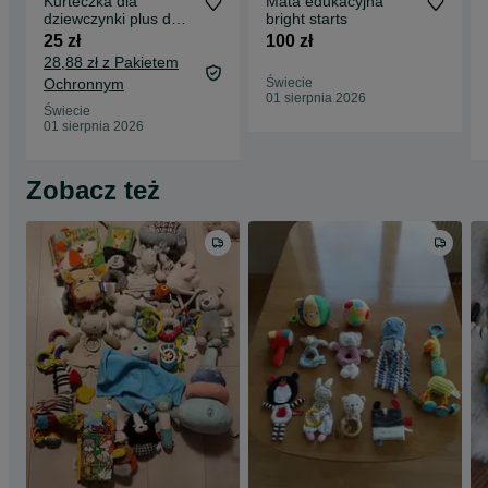
Kurteczka dla
Mata edukacyjna
dziewczynki plus dwie
bright starts
czapeczki
25 zł
100 zł
28,88 zł z Pakietem
Ochronnym
Świecie
01 sierpnia 2026
Świecie
01 sierpnia 2026
Zobacz też