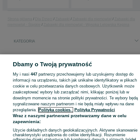
Strona główna
Dla Dzieci
Zabawki
Zabawki dla niemowląt
Zabawki dla
niemowląt - Śląskie
Zabawki dla niemowląt - Wysoka Lelowska Kępina
KATEGORIA
ID:
821783354
Wyświetlenia: 
Dbamy o Twoją prywatność
My i nasi
447
partnerzy przechowujemy lub uzyskujemy dostęp do
informacji na urządzeniu, takich jak unikalne identyfikatory w plikach
Zaloguj się lub załóż konto na OLX, aby skontaktować się z t
cookie w celu przetwarzania danych osobowych. Użytkownik może
sprzedającym
zaakceptować wybory lub zarządzać nimi, klikając poniżej lub w
dowolnym momencie na stronie polityki prywatności. Te wybory będą
sygnalizowane naszym partnerom i nie będą miały wpływu na dane
przeglądania.
Polityka cookies,
Polityka Prywatności
Zaloguj się / Załóż konto
Wraz z naszymi partnerami przetwarzamy dane w celu
zapewnienia:
Zadzwoń / SMS
Wyślij wiadomość
Użycie dokładnych danych geolokalizacyjnych. Aktywne skanowanie
charakterystyki urządzenia do celów identyfikacji. Rozumienie
odbiorców dzięki statystyce lub kombinacji danych z różnych źródeł.