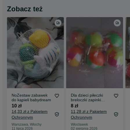
Zobacz też
NoZestaw zabawek
Dla dzieci piłeczki
do kąpieli babydream
breloczki zapinki
6sztuk zestaw
10 zł
8 zł
14,33 zł z Pakietem
11,28 zł z Pakietem
Ochronnym
Ochronnym
Warszawa, Włochy
Włocławek
11 lipca 2026
02 sierpnia 2026