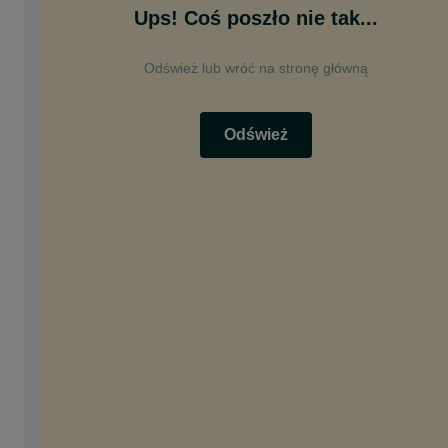
Ups! Coś poszło nie tak...
Odśwież lub wróć na stronę główną
Odśwież