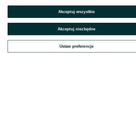
Akceptuj wszystkie
Akceptuj niezbędne
Ustaw preferencje
Zadzwoń / SMS
Wyślij wiadomość
Szukaj
Obserwujesz
Dodaj
Chat
K