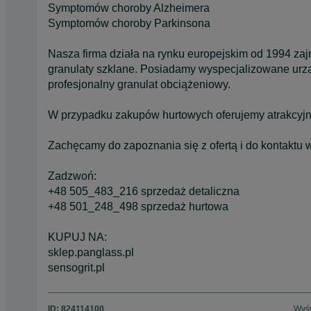
Symptomów choroby Alzheimera
Symptomów choroby Parkinsona
Nasza firma działa na rynku europejskim od 1994 za
granulaty szklane. Posiadamy wyspecjalizowane urzą
profesjonalny granulat obciążeniowy.
W przypadku zakupów hurtowych oferujemy atrakcyjne 
Zachęcamy do zapoznania się z ofertą i do kontaktu w
Zadzwoń:
+48 505_483_216 sprzedaż detaliczna
+48 501_248_498 sprzedaż hurtowa
KUPUJ NA:
sklep.panglass.pl
sensogrit.pl
ID:
824114100
Wyśw