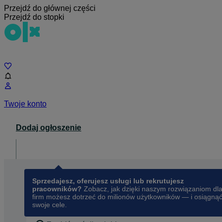
Przejdź do głównej części
Przejdź do stopki
Czat
Twoje konto
Dodaj ogłoszenie
Dla biznesu
opens in a new tab
Sprzedajesz, oferujesz usługi lub rekrutujesz
pracowników?
Zobacz, jak dzięki naszym rozwiązaniom dl
firm możesz dotrzeć do milionów użytkowników — i osiągną
swoje cele.