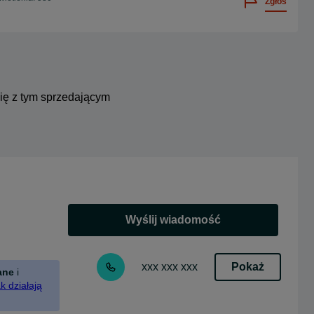
Zgłoś
się z tym sprzedającym
Wyślij wiadomość
Pokaż
xxx xxx xxx
ane
i
k działają