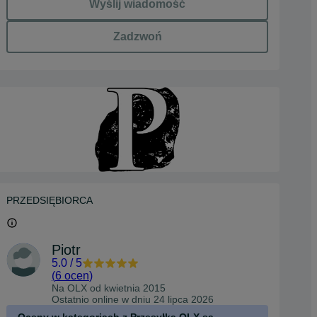
Wyślij wiadomość
Zadzwoń
PRZEDSIĘBIORCA
Piotr
5.0
/
5
(
6 ocen
)
Na OLX od
kwietnia 2015
Ostatnio online w dniu 24 lipca 2026