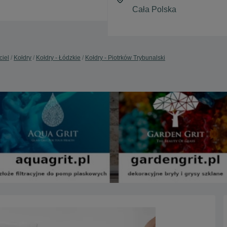
ciel
Kołdry
Kołdry - Łódzkie
Kołdry - Piotrków Trybunalski