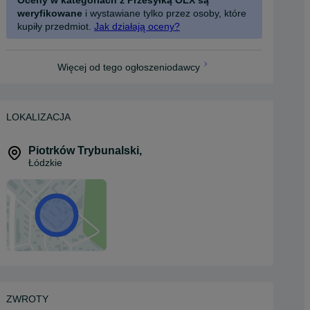
Oceny w kategoriach z Przesyłką OLX są
weryfikowane
i wystawiane tylko przez osoby, które
kupiły przedmiot.
Jak działają oceny?
Więcej od tego ogłoszeniodawcy
LOKALIZACJA
Piotrków Trybunalski
,
Łódzkie
ZWROTY