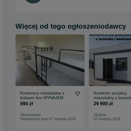
Więcej od tego ogłoszeniodawcy
Kontenery mieszkalne z
Kontener socjalny,
łóżkami 4os WYNAJEM
mieszkalny z łazienk
kuchnią całoroczny 
890 zł
29 900 zł
Skierniewice
Stryków
Odświeżono dnia 07 sierpnia 2026
07 sierpnia 2026