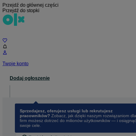
Przejdź do głównej części
Przejdź do stopki
Czat
Twoje konto
Dodaj ogłoszenie
Dla biznesu
opens in a new tab
Sprzedajesz, oferujesz usługi lub rekrutujesz
pracowników?
Zobacz, jak dzięki naszym rozwiązaniom dl
firm możesz dotrzeć do milionów użytkowników — i osiągną
swoje cele.