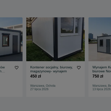
rów
Kontener socjalny, biurowy,
Wynajem K
h
magazynowy- wynajem
biurowe N
całoroczne
450 zł
750 zł
okolice
Warszawa, Ochota
Warszawa, 
27 lipca 2026
13 lipca 2026