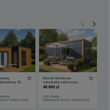
ułowy,
Domek letniskowy
Dom
 letniskowy 35
mieszkalny całoroczny
mie
szenie
mobilny 7x3mm, 21m2
mo
48 900 zł
48 
y pod KLUCZ
wyposażony pod klucz
wyp
owiecki
Łódź, Bałuty
Tor
nia 07 sierpnia 2026
Odświeżono dnia 07 sierpnia 2026
Odś