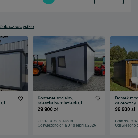
Zobacz wszystkie
Kontener socjalny,
Domek mod
ą i
mieszkalny z łazienką i
całoroczny,
4 os.
kuchnią całoroczny 4 os.
m2 na zgło
29 900 zł
99 900 zł
Wyposażon
Grodzisk Mazowiecki
Grodzisk Maz
Odświeżono dnia 07 sierpnia 2026
Odświeżono d