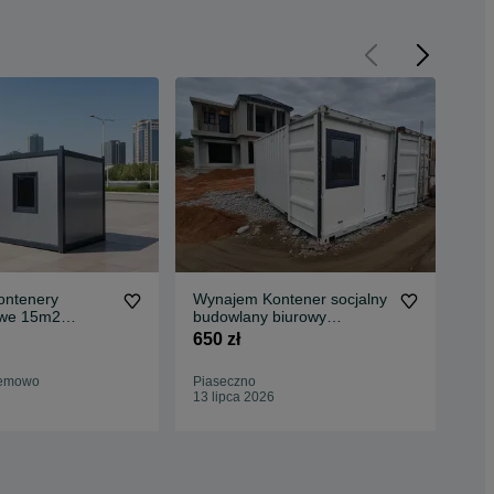
ontenery
Wynajem Kontener socjalny
Wy
owe 15m2
budowlany biurowy
soc
 Warszawa,
PANCERNY
War
650 zł
650
Bemowo
Piaseczno
Gro
13 lipca 2026
04 