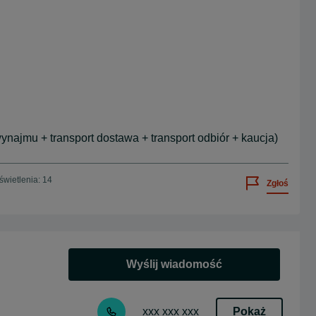
wynajmu + transport dostawa + transport odbiór + kaucja)
wietlenia: 14
Zgłoś
Wyślij wiadomość
Pokaż
xxx xxx xxx