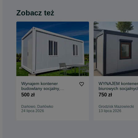
Zobacz też
Wynajem kontener
WYNAJEM kontene
budowlany socjalny,
biurowych socjalnyc
biurowy, 6x3x2.8
Warszawa i okolice
500 zł
750 zł
Darłowo, Darłówko
Grodzisk Mazowiecki
24 lipca 2026
13 lipca 2026