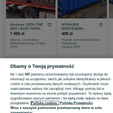
Kontener 20DV ONE
WYNAJEM
WAY | EASY OPEN |
KONTENERA
Dostępny od ręki
Magazynowego /
7 450 zł
400 zł
Morskiego
Gliwice, Czechowice
Poznań, Antoninek-Zieliniec-
Odświeżono dnia 23 lipca
Kobylepole
2026
18 lipca 2026
Dbamy o Twoją prywatność
Strona główna
Wypożyczalnia
Pozostałe Wypożyczalnia
Pozostałe
Wypożyczalnia - Wielkopolskie
Pozostałe Wypożyczalnia - Poznań
Pozosta
My i nasi
447
partnerzy przechowujemy lub uzyskujemy dostęp do
Wypożyczalnia - Antoninek-Zieliniec-Kobylepole
informacji na urządzeniu, takich jak unikalne identyfikatory w plikach
cookie w celu przetwarzania danych osobowych. Użytkownik może
zaakceptować wybory lub zarządzać nimi, klikając poniżej lub w
KATEGORIA
dowolnym momencie na stronie polityki prywatności. Te wybory będą
sygnalizowane naszym partnerom i nie będą miały wpływu na dane
ID:
899073170
Wyświetlenia: 3
przeglądania.
Polityka cookies,
Polityka Prywatności
Wraz z naszymi partnerami przetwarzamy dane w celu
zapewnienia: