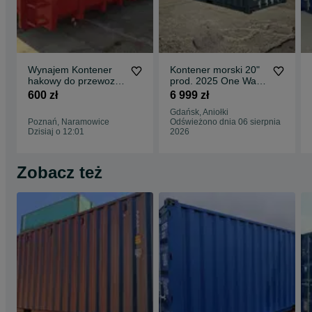
Wynajem Kontener
Kontener morski 20"
hakowy do przewozu
prod. 2025 One Way
odpadów, organizacja
RAL7016 MEGA
600 zł
6 999 zł
transportu
PROMOCJA !!!
Gdańsk, Aniołki
Poznań, Naramowice
Odświeżono dnia 06 sierpnia
Dzisiaj o 12:01
2026
Zobacz też