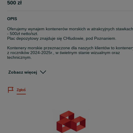
500 zł
OPIS
Oferujemy wynajem kontenerów morskich w atrakcyjnych stawkac
- 500zł netto/szt.
Plac depozytowy znajduje się CHludowie, pod Poznaniem.
Kontenery morskie przeznaczone dla naszych klientów to kontener
z roczników 2024-2025r., w świetnym stanie wizualnym oraz
technicznym.
Specyfikacja:
- Kontener morski 40"HC
Zobacz więcej
- wymiar zewnętrzy 12032mm x 2438mm x 2990mm
- waga pustego kontenera 3600kg
- maksymalny załadunek 28000kg
Zgłoś
- możliwość piętrowania kontenerów do 7 pięter
- kostki ISO w ramie kontenera do załadunku/rozładunku za pomo
zawiesi kontenerowych
Zapraszamy do kontaktu z naszym biurem handlowym - adres
mailowy oraz numer telefonu widoczny w profilu naszej firmy lub n
naszej stronie internetowej www.abrkontenery.pl.
Dla naszych klientów możemy zaproponować również rynkową