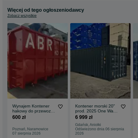
Więcej od tego ogłoszeniodawcy
Zobacz wszystkie
Wynajem Kontener
Kontener morski 20"
hakowy do przewozu
prod. 2025 One Way
odpadów, organizacja
RAL7016 MEGA
600 zł
6 999 zł
transportu
PROMOCJA !!!
Gdańsk, Aniołki
Poznań, Naramowice
Odświeżono dnia 06 sierpnia
07 sierpnia 2026
2026