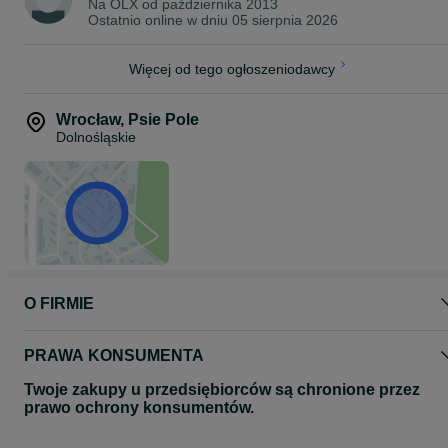
Czynsz 600zł miesiąc/sztukę - oferta cenowa ważna do wyczerpan
Na OLX od
października 2013
zapasów.
Ostatnio online w dniu 05 sierpnia 2026
Skontaktuj się z nami już teraz, aby omówić szczegóły i
zarezerwować nasz kontener dla Ciebie!
Więcej od tego ogłoszeniodawcy
Serdecznie zapraszamy!
Wrocław
,
Psie Pole
Dolnośląskie
O FIRMIE
PRAWA KONSUMENTA
Twoje zakupy u przedsiębiorców są chronione przez
prawo ochrony konsumentów.