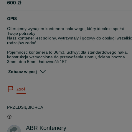
600 zł
OPIS
Oferujemy wynajem kontenera hakowego, który idealnie spełni
Twoje potrzeby!
Nasz kontener jest solidny, wytrzymały i gotowy do obsługi wszelki
rodzajów zadań.
Pojemność kontenera to 36m3, uchwyt dla standardowego haka,
konstrukcja wzmocniona do przewożenia złomu, ściana boczna
3mm, dno 5mm, ładowność 15T.
Nasz kontener jest idealnym rozwiązaniem dla
Zobacz więcej
przewożenia/składowaniu odpadów, m.in:
- trociny
- złom
Zgłoś
- odpady produkcyjne
- odpady zielone i organiczne
- odpady budowlane
- folia, makulatura, elektrosprzęt
PRZEDSIĘBIORCA
Nie trać czasu na szukanie - wynajmij nasz kontener hakowy już
dziś i oszczędź sobie stresu związanego z transportem i usuwanie
odpadów!
ABR Kontenery