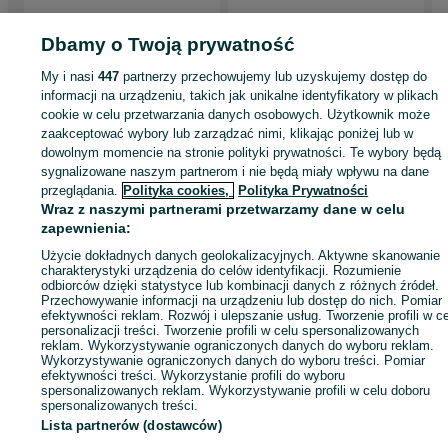
Dbamy o Twoją prywatność
Strona główna
Wypożyczalnia
Pozostałe Wypożyczalnia
Pozostałe
My i nasi
447
partnerzy przechowujemy lub uzyskujemy dostęp do
Wypożyczalnia - Dolnośląskie
Pozostałe Wypożyczalnia - Wrocław
Pozosta
informacji na urządzeniu, takich jak unikalne identyfikatory w plikach
Wypożyczalnia - Psie Pole
cookie w celu przetwarzania danych osobowych. Użytkownik może
zaakceptować wybory lub zarządzać nimi, klikając poniżej lub w
dowolnym momencie na stronie polityki prywatności. Te wybory będą
KATEGORIA
sygnalizowane naszym partnerom i nie będą miały wpływu na dane
przeglądania.
Polityka cookies,
Polityka Prywatności
Wraz z naszymi partnerami przetwarzamy dane w celu
ID:
900501723
Wyświetlenia: 5
zapewnienia:
Użycie dokładnych danych geolokalizacyjnych. Aktywne skanowanie
Zadzwoń / SMS
Wyślij wiadomość
charakterystyki urządzenia do celów identyfikacji. Rozumienie
odbiorców dzięki statystyce lub kombinacji danych z różnych źródeł.
Przechowywanie informacji na urządzeniu lub dostęp do nich. Pomiar
efektywności reklam. Rozwój i ulepszanie usług. Tworzenie profili w c
personalizacji treści. Tworzenie profili w celu spersonalizowanych
reklam. Wykorzystywanie ograniczonych danych do wyboru reklam.
Wykorzystywanie ograniczonych danych do wyboru treści. Pomiar
efektywności treści. Wykorzystanie profili do wyboru
spersonalizowanych reklam. Wykorzystywanie profili w celu doboru
spersonalizowanych treści.
Lista partnerów (dostawców)