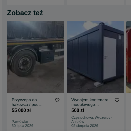
Zobacz też
Przyczepa do
Wynajem kontenera
hakowca / pod
modułowego
kontener. Wielton PS-
budowlany, socjalny,
55 000 zł
500 zł
2. 2021 rok. Faktura
biurowy 6x2,4m
Częstochowa, Wyczerpy -
VAT. Cena brutto.
Pawłówko
Aniołów
30 lipca 2026
05 sierpnia 2026