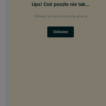
Ups! Coś poszło nie tak...
Odśwież lub wróć na stronę główną
Odśwież