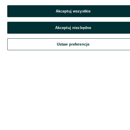
Akceptuj wszystkie
Akceptuj niezbędne
Ustaw preferencje
Zadzwoń / SMS
Wyślij wiadomość
Szukaj
Obserwujesz
Dodaj
Chat
K