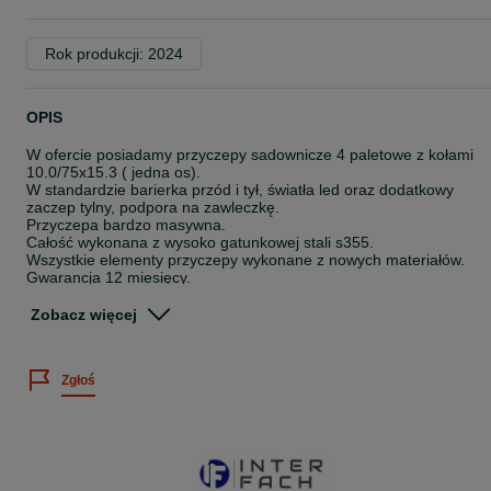
Rok produkcji: 2024
OPIS
W ofercie posiadamy przyczepy sadownicze 4 paletowe z kołami
10.0/75x15.3 ( jedna os).
W standardzie barierka przód i tył, światła led oraz dodatkowy
zaczep tylny, podpora na zawleczkę.
Przyczepa bardzo masywna.
Całość wykonana z wysoko gatunkowej stali s355.
Wszystkie elementy przyczepy wykonane z nowych materiałów.
Gwarancja 12 miesięcy.
Opcje dodatkowe (za dopłata):
Zobacz więcej
-Koło podporowe
-Zaczepy kopiujący
-Zaczep górny z regulacja
Zgłoś
Możliwa dostawa
Wystawiamy fakturę Vat
Cena na Export ( Vat 0%)