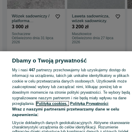
Wózek sadowniczy /
Laweta sadownicza,
platforma
wózek sadowniczy.
sadownicza/
3 000 zł
3 200 zł
przyczepa na
Sochaczew
Maszkowice
palety/nowy
Odświeżono dnia 31 lipca
Odświeżono dnia 27 lipca
2026
2026
Dbamy o Twoją prywatność
Strona główna
Rolnictwo
Przyczepy
Przyczepy - Mazowieckie
Przyczepy 
My i nasi
447
partnerzy przechowujemy lub uzyskujemy dostęp do
Wierzchowiska Pierwsze
informacji na urządzeniu, takich jak unikalne identyfikatory w plikach
cookie w celu przetwarzania danych osobowych. Użytkownik może
zaakceptować wybory lub zarządzać nimi, klikając poniżej lub w
KATEGORIA
dowolnym momencie na stronie polityki prywatności. Te wybory będą
sygnalizowane naszym partnerom i nie będą miały wpływu na dane
przeglądania.
Polityka cookies,
Polityka Prywatności
ID:
900448736
Wyświetlenia: 59
Wraz z naszymi partnerami przetwarzamy dane w celu
zapewnienia:
Zadzwoń / SMS
Wyślij wiadomość
Użycie dokładnych danych geolokalizacyjnych. Aktywne skanowanie
charakterystyki urządzenia do celów identyfikacji. Rozumienie
odbiorców dzięki statystyce lub kombinacji danych z różnych źródeł.