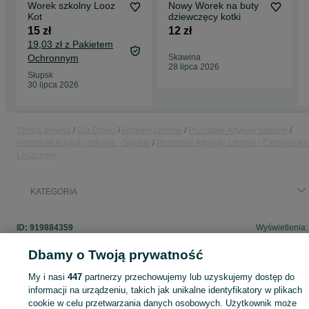
Worek szkolny Looz
Nowy Worek na buty
Kot
dziewczęcy kotki
15 zł
12 zł
19,03 zł z Pakietem
Ochronnym
Skawina
28 lipca 2026
Słupsk
30 lipca 2026
Strona główna
Dla Dzieci
Artykuły szkolne
Pozostałe Artykuły szkolne
Pozostałe Artykuły szkolne - Śląskie
Pozostałe Artykuły szkolne - Czerwionka
Leszczyny
KATEGORIA
ID:
919884359
Wyświetlenia:
Dbamy o Twoją prywatność
My i nasi
447
partnerzy przechowujemy lub uzyskujemy dostęp do
Zaloguj się lub załóż konto na OLX, aby skontaktować się z t
informacji na urządzeniu, takich jak unikalne identyfikatory w plikach
sprzedającym
cookie w celu przetwarzania danych osobowych. Użytkownik może