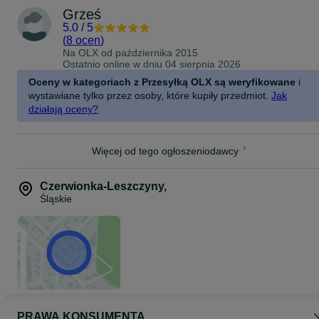
Grześ
5.0
/
5
(
8 ocen
)
Na OLX od
października 2015
Ostatnio online w dniu 04 sierpnia 2026
Oceny w kategoriach z Przesyłką OLX są weryfikowane
i
wystawiane tylko przez osoby, które kupiły przedmiot.
Jak
działają oceny?
Więcej od tego ogłoszeniodawcy
Czerwionka-Leszczyny
,
Śląskie
PRAWA KONSUMENTA