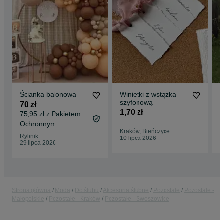
Ścianka balonowa
Winietki z wstążka
szyfonową
70 zł
1,70 zł
75,95 zł z Pakietem
Ochronnym
Kraków, Bieńczyce
Rybnik
10 lipca 2026
29 lipca 2026
Strona główna
Moda
Do ślubu
Akcesoria ślubne
Pozostałe
Pozostałe -
Małopolskie
Pozostałe - Kraków
Pozostałe - Swoszowice