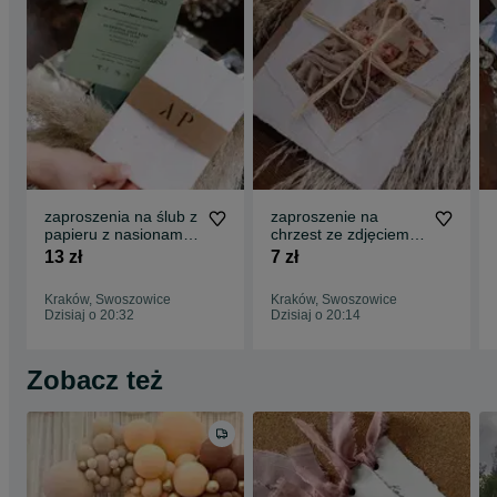
zaproszenia na ślub z
zaproszenie na
papieru z nasionami -
chrzest ze zdjęciem
love in bloom
dziecka i tłoczeniami -
13 zł
7 zł
small love
Kraków, Swoszowice
Kraków, Swoszowice
Dzisiaj o 20:32
Dzisiaj o 20:14
Zobacz też