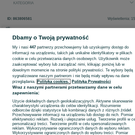
KATEGORIA
ID:
863806581
Wyświetlenia: 1
Dbamy o Twoją prywatność
Zaloguj się lub załóż konto na OLX, aby skontaktować się z t
My i nasi
447
partnerzy przechowujemy lub uzyskujemy dostęp do
sprzedającym
informacji na urządzeniu, takich jak unikalne identyfikatory w plikach
cookie w celu przetwarzania danych osobowych. Użytkownik może
zaakceptować wybory lub zarządzać nimi, klikając poniżej lub w
dowolnym momencie na stronie polityki prywatności. Te wybory będą
Zaloguj się / Załóż konto
sygnalizowane naszym partnerom i nie będą miały wpływu na dane
przeglądania.
Polityka cookies,
Polityka Prywatności
Zadzwoń / SMS
Wyślij wiadomość
Wraz z naszymi partnerami przetwarzamy dane w celu
zapewnienia:
Użycie dokładnych danych geolokalizacyjnych. Aktywne skanowanie
charakterystyki urządzenia do celów identyfikacji. Rozumienie
odbiorców dzięki statystyce lub kombinacji danych z różnych źródeł.
Przechowywanie informacji na urządzeniu lub dostęp do nich. Pomiar
efektywności reklam. Rozwój i ulepszanie usług. Tworzenie profili w c
personalizacji treści. Tworzenie profili w celu spersonalizowanych
reklam. Wykorzystywanie ograniczonych danych do wyboru reklam.
Wykorzystywanie ograniczonych danych do wyboru treści. Pomiar