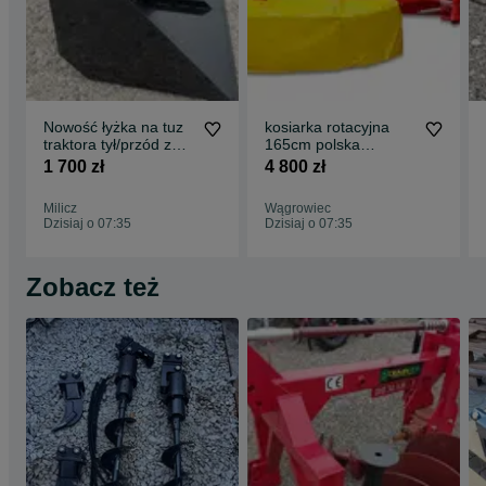
Nowość łyżka na tuz
kosiarka rotacyjna
traktora tył/przód z
165cm polska
kiper wywrot koliba
produkcja skośne
1 700 zł
4 800 zł
szypa
zęby cicha przkladnia
Milicz
Wągrowiec
Dzisiaj o 07:35
Dzisiaj o 07:35
Zobacz też