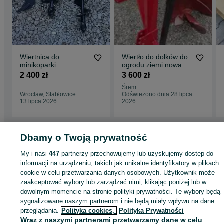
Wiertnica do
Wiertło do dołków do
minikoparki
ogrodu ziemi nowa
wiertnica świder
2 400 zł
3 600 zł
solidne
Śrem
Wrocław, Stabłowice
Odświeżono dnia 28 lipca
13 lipca 2026
2026
Dbamy o Twoją prywatność
Strona główna
Rolnictwo
Części do maszyn rolniczych
Części do maszyn
My i nasi
447
partnerzy przechowujemy lub uzyskujemy dostęp do
rolniczych - Dolnośląskie
Części do maszyn rolniczych - Kłodzko
informacji na urządzeniu, takich jak unikalne identyfikatory w plikach
cookie w celu przetwarzania danych osobowych. Użytkownik może
zaakceptować wybory lub zarządzać nimi, klikając poniżej lub w
KATEGORIA
dowolnym momencie na stronie polityki prywatności. Te wybory będą
sygnalizowane naszym partnerom i nie będą miały wpływu na dane
ID:
989744541
Wyświetlenia: 1
przeglądania.
Polityka cookies,
Polityka Prywatności
Wraz z naszymi partnerami przetwarzamy dane w celu