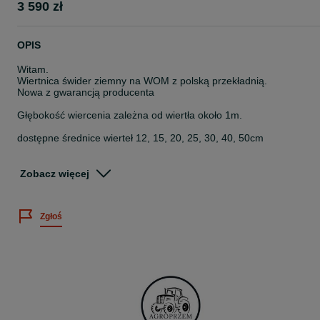
3 590 zł
OPIS
Witam.
Wiertnica świder ziemny na WOM z polską przekładnią.
Nowa z gwarancją producenta
Głębokość wiercenia zależna od wiertła około 1m.
dostępne średnice wierteł 12, 15, 20, 25, 30, 40, 50cm
Dostawa na terenie kraju
Posiadamy inne maszyny rolnicze ogrodnicze sadownicze.
Zobacz więcej
tel
731
Zgłoś
465
962
660
811
357