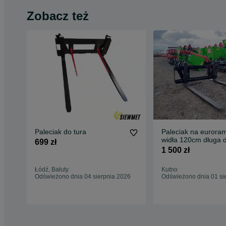
Zobacz też
Paleciak do tura
Paleciak na eurora
widła 120cm długa d
699 zł
ładowacza czołowe
1 500 zł
Łódź, Bałuty
Kutno
Odświeżono dnia 04 sierpnia 2026
Odświeżono dnia 01 si