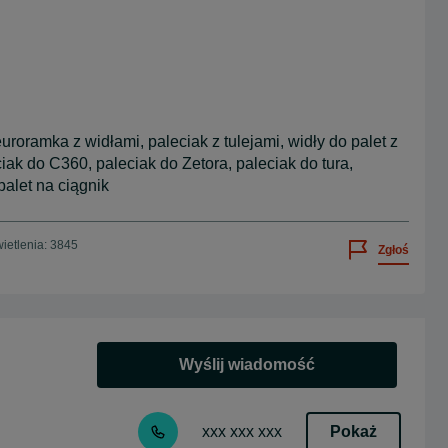
euroramka z widłami, paleciak z tulejami, widły do palet z
iak do C360, paleciak do Zetora, paleciak do tura,
palet na ciągnik
ietlenia: 3845
Zgłoś
Wyślij wiadomość
Pokaż
xxx xxx xxx