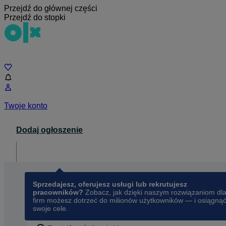
Przejdź do głównej części
Przejdź do stopki
Czat
Twoje konto
Dodaj ogłoszenie
Dla biznesu
opens in a new tab
Sprzedajesz, oferujesz usługi lub rekrutujesz
pracowników?
Zobacz, jak dzięki naszym rozwiązaniom dl
firm możesz dotrzeć do milionów użytkowników — i osiągną
swoje cele.