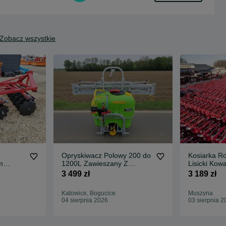
Zobacz wszystkie
Opryskiwacz Polowy 200 do
Kosiarka R
m
1200L Zawieszany Z
Lisicki Kow
 ALFA
Dostawą Cała Polska
1,35m 1,6
3 499 zł
3 189 zł
Katowice, Bogucice
Muszyna
04 sierpnia 2026
03 sierpnia 2