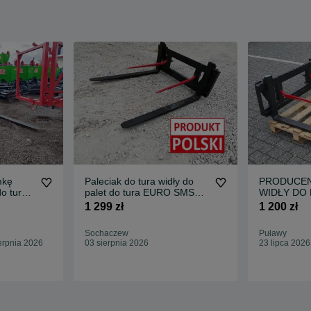
mkę
Paleciak do tura widły do
PRODUCEN
o tura
palet do tura EURO SMS
WIDŁY DO PALET
go
MX MAILLEUX-STARY TYP
Transport
1 299 zł
1 200 zł
paleciak na tuz widły do
tura-DOSTAWA POD DOM
Sochaczew
Puławy
erpnia 2026
03 sierpnia 2026
23 lipca 2026