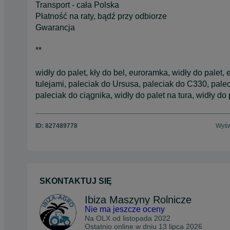
Transport - cała Polska
Płatność na raty, bądź przy odbiorze
Gwarancja
**
widły do palet, kły do bel, euroramka, widły do palet, 
tulejami, paleciak do Ursusa, paleciak do C330, palec
paleciak do ciągnika, widły do palet na tura, widły do 
ID:
827489778
Wyśw
SKONTAKTUJ SIĘ
Ibiza Maszyny Rolnicze
Nie ma jeszcze oceny
Na OLX od
listopada 2022
Ostatnio online w dniu 13 lipca 2026