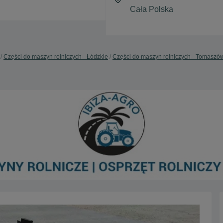
Części do maszyn rolniczych - Łódzkie
Części do maszyn rolniczych - Tomaszó