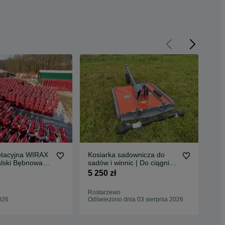
otacyjna WIRAX
Kosiarka sadownicza do
Kos
alski Bębnowa
sadów i winnic | Do ciągnika
Og
5m 1,85m
traktora | NOWA |
Nie
5 250 zł
3 0
GWARANCJA RATY
DOSTAWA
Rostarzewo
Łoc
026
Odświeżono dnia 03 sierpnia 2026
Odś