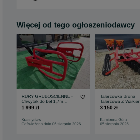
Więcej od tego ogłoszeniodawcy
RURY GRUBOŚCIENNE -
Talerzówka Brona
Chwytak do bel 1,7m
Talerzowa Z Wałkie
balotów EURO SMS - RATY
Strunowym Strumyk
1 999 zł
3 150 zł
V2
Krasnystaw
Kamienna Góra
Odświeżono dnia 06 sierpnia 2026
05 sierpnia 2026