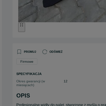
PROMUJ
ODŚWIEŻ
Firmowe
SPECYFIKACJA
Okres gwarancji (w
12
miesiącach)
OPIS
Profesjonalne widły do palet, stworzone z myślą o p