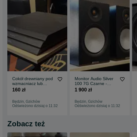
Cokół drewniany pod
Monitor Audio Silver
wzmacniacz lub
100 7G Czarne -
kolumnę - Yamaha |
Wysyłka / Raty 0%/
160 zł
1 900 zł
Powystawowy
Outlet
Będzin, Gzichów
Będzin, Gzichów
Odświeżono dzisiaj o 11:32
Odświeżono dzisiaj o 11:32
Zobacz też