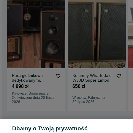
Para głośników z
Kolumny Wharfedale
dedykowanymi
W30D Super Linton
podstawami
4 998 zł
650 zł
Wharfedale Linton
Katowice, Śródmieście
walnut - nowe - 5 lat
Odświeżono dnia 28 lipca
Wrocław, Fabryczna
gwarancji
2026
30 lipca 2026
Dbamy o Twoją prywatność
Strona główna
Elektronika
Sprzęt audio
Głośniki i kolumny
Kolumny