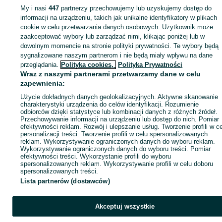
Kolumny - Śląskie
Kolumny - Będzin
Kolumny - Gzichów
My i nasi
447
partnerzy przechowujemy lub uzyskujemy dostęp do
informacji na urządzeniu, takich jak unikalne identyfikatory w plikach
cookie w celu przetwarzania danych osobowych. Użytkownik może
KATEGORIA
zaakceptować wybory lub zarządzać nimi, klikając poniżej lub w
dowolnym momencie na stronie polityki prywatności. Te wybory będą
ID:
663340684
Wyświetlenia: 66
sygnalizowane naszym partnerom i nie będą miały wpływu na dane
przeglądania.
Polityka cookies,
Polityka Prywatności
Wraz z naszymi partnerami przetwarzamy dane w celu
Zadzwoń / SMS
Wyślij wiadomość
zapewnienia:
Użycie dokładnych danych geolokalizacyjnych. Aktywne skanowanie
charakterystyki urządzenia do celów identyfikacji. Rozumienie
odbiorców dzięki statystyce lub kombinacji danych z różnych źródeł.
Przechowywanie informacji na urządzeniu lub dostęp do nich. Pomiar
efektywności reklam. Rozwój i ulepszanie usług. Tworzenie profili w c
personalizacji treści. Tworzenie profili w celu spersonalizowanych
reklam. Wykorzystywanie ograniczonych danych do wyboru reklam.
Wykorzystywanie ograniczonych danych do wyboru treści. Pomiar
efektywności treści. Wykorzystanie profili do wyboru
spersonalizowanych reklam. Wykorzystywanie profili w celu doboru
spersonalizowanych treści.
Lista partnerów (dostawców)
Akceptuj wszystkie