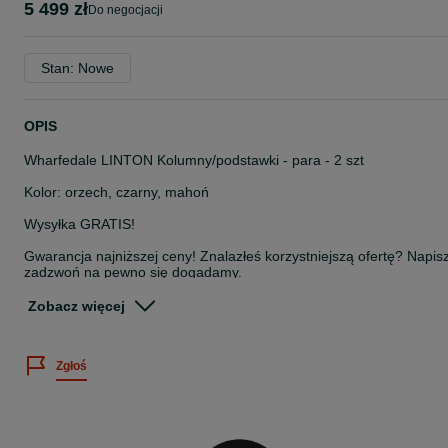
5 499 zł
do negocjacji
Stan: Nowe
OPIS
Wharfedale LINTON Kolumny/podstawki - para - 2 szt
Kolor: orzech, czarny, mahoń
Wysyłka GRATIS!
Gwarancja najniższej ceny! Znalazłeś korzystniejszą ofertę? Napisz
zadzwoń na pewno się dogadamy.
Gwarancja Polska
Zobacz więcej
Wharfedale LINTON to jeden z najbardziej kultowych modeli w
długiej historii głośników Wharfedale. Model, który ucieleśnia
Zgłoś
pionierskie badania Wharfedale w latach 60., 70. i 80., z linią
sięgającą 1965 r., LINTON zawsze był produkowany zgodnie z
zasadami Wharfedale dotyczącymi jakości i stosunku jakości do
ceny. Nowy Wharfedale LINTON stanowi kolejny przykład tych
dwóch edyktów, równoważąc kunszt wykonania, naturalną jakość