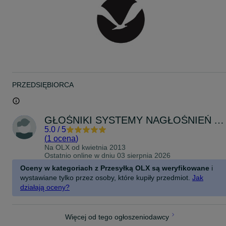
dźwięku i przystępność cenową w pięknie proporcjonalnym głośnik
który został kupiony w milionach egzemplarzy na całym świecie
dzięki różnym wcieleniom.
Oryginalny LINTON był dobrze znany ze swojego ciepłego,
bogatego i naturalnego brzmienia, a nowy Wharfedale LINTON
zachowuje tę pozycję, ale nasyca go otwartym, szczegółowym
wykonaniem, które zachęci Cię do ponownego zbadania całej
kolekcji muzycznej.
typ: 3-drożny bass reflex
głośnik niskotonowy: 8" (200 mm) Kevlar
PRZEDSIĘBIORCA
głośnik średniotonowy: 5" (135 mm) Kevlar
głośnik wysokotonowy: 1" (25 mm) miękka kopułka
czułość (2,0 V 1 m): 90 dB
zalecana moc wzmacniacza: 25 - 200 W
GŁOŚNIKI SYSTEMY NAGŁOŚNIEŃ AKUSTYKA
szczytowy SPL: 110dB
impedancja nominalna: 6 Ω
5.0
/
5
minimalna impedancja: 3,5 Ω
(
1 ocena
)
pasmo przenoszenia (± 3dB): 40 Hz ~ 20 kHz
Na OLX od
kwietnia 2013
przedłużenie basów (-6 dB): 35 Hz
Ostatnio online w dniu 03 sierpnia 2026
częstotliwość podziału: 630 Hz i 2,4 kHz
Oceny w kategoriach z Przesyłką OLX są weryfikowane
i
wymiary produktu: 300 x 565 x 360 mm
waga netto: 18,40 kg
wystawiane tylko przez osoby, które kupiły przedmiot.
Jak
działają oceny?
Więcej od tego ogłoszeniodawcy