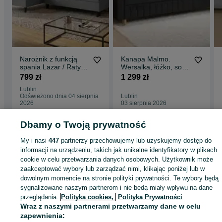
Narożnik z funkcją
Kanapa Malmo.
spania Lazar / Raty /
Wersalka, łóżko, sofa.
Szybka dostawa!
Automat DL, funkcja
799 zł
1 299 zł
spania!
Lublin
Odświeżono dnia 04 sierpnia
Lublin
2026
03 sierpnia 2026
Dbamy o Twoją prywatność
Strona główna
Dom i Ogród
Meble
Sofy i kanapy
Sofy i kanapy - Lubelski
My i nasi
447
partnerzy przechowujemy lub uzyskujemy dostęp do
Sofy i kanapy - Lublin
informacji na urządzeniu, takich jak unikalne identyfikatory w plikach
cookie w celu przetwarzania danych osobowych. Użytkownik może
zaakceptować wybory lub zarządzać nimi, klikając poniżej lub w
KATEGORIA
dowolnym momencie na stronie polityki prywatności. Te wybory będą
sygnalizowane naszym partnerom i nie będą miały wpływu na dane
ID:
1003653545
Wyświetlenia: 16
przeglądania.
Polityka cookies,
Polityka Prywatności
Wraz z naszymi partnerami przetwarzamy dane w celu
zapewnienia: