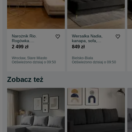
Narożnik Rio.
Wersalka Nadia,
Rogówka.
kanapa, sofa,
Regulowane
tapczan, łóżko.
2 499 zł
849 zł
zagłówki. Sztruks!
Sprężyny! Szybka
Szybka dostawa!
dostawa
Wrocław, Stare Miasto
Bielsko-Biała
Odświeżono dzisiaj o 09:50
Odświeżono dzisiaj o 09:50
Zobacz też