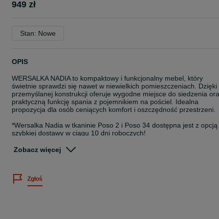
949 zł
Stan: Nowe
OPIS
WERSALKA NADIA to kompaktowy i funkcjonalny mebel, który
świetnie sprawdzi się nawet w niewielkich pomieszczeniach. Dzięki
przemyślanej konstrukcji oferuje wygodne miejsce do siedzenia or
praktyczną funkcję spania z pojemnikiem na pościel. Idealna
propozycja dla osób ceniących komfort i oszczędność przestrzeni.
*Wersalka Nadia w tkaninie Poso 2 i Poso 34 dostępna jest z opcją
szybkiej dostawy w ciągu 10 dni roboczych!
Zamówienie należy złożyć na naszej stronie internetowej
Zobacz więcej
www.sarnowscymeble.pl. Istnieje możliwość dokupienia fotela do
kompletu.
Zgłoś
Wersalka Nadia występuje w 12 kolorach z tkaniny Poso (sztruks):
- Poso 1 - musztardowy
- Poso 2 - beżowy
- Poso 4 - brązowy
- Poso 5 - granatowy