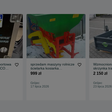
portowa
sprzedam maszyny rolnicze
Wzmocniona
PACO
ścielarka kosiarka
skrzynka tr
rozsiewacz kombajn marek
m z kiprem 
999 zł
2 150 zł
Grójec
Grójec
17 lipca 2026
23 lipca 2026