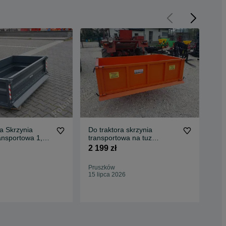
 Skrzynia
Do traktora skrzynia
Skr
ansportowa 1,65
transportowa na tuz
kip
Transport
wzmocniona konstrukcja
2 199 zł
2 3
Pruszków
Pło
15 lipca 2026
15 