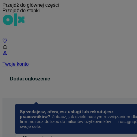
Przejdź do głównej części
Przejdź do stopki
Czat
Twoje konto
Dodaj ogłoszenie
Dla biznesu
opens in a new tab
Sprzedajesz, oferujesz usługi lub rekrutujesz
pracowników?
Zobacz, jak dzięki naszym rozwiązaniom dl
firm możesz dotrzeć do milionów użytkowników — i osiągną
swoje cele.