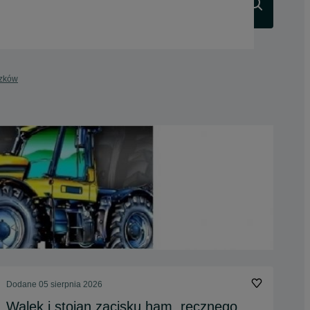
Szukaj
szków
Dodane
05 sierpnia 2026
Walek i stojan zacisku ham. ręcznego