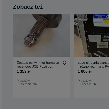
Zobacz też
Zestaw osi wirnika hamulca
case skrzynia trans
recznego JCB Fastrac
- różne rozmiary, 
1100,- netto
case
1 353 zł
1 000 zł
Pruszków
Pruszków
02 sierpnia 2026
09 lipca 2026