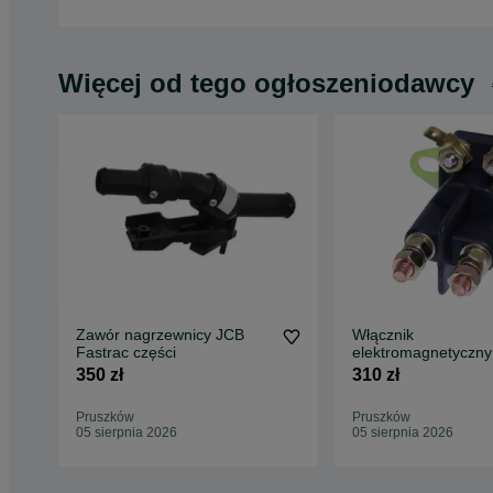
Więcej od tego ogłoszeniodawcy
Zawór nagrzewnicy JCB
Włącznik
Fastrac części
elektromagnetyczny
przekaźnik JCB Fas
350 zł
310 zł
250,- netto
Pruszków
Pruszków
05 sierpnia 2026
05 sierpnia 2026