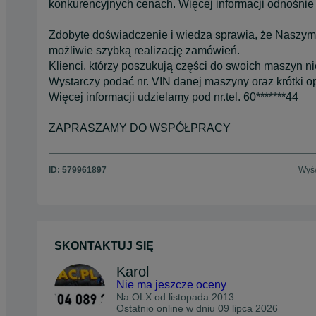
konkurencyjnych cenach. Więcej informacji odnośnie
Zdobyte doświadczenie i wiedza sprawia, że Naszym
możliwie szybką realizację zamówień.
Klienci, którzy poszukują części do swoich maszyn 
Wystarczy podać nr. VIN danej maszyny oraz krótki op
Więcej informacji udzielamy pod nr.tel. 60*******44
ZAPRASZAMY DO WSPÓŁPRACY
ID:
579961897
Wyśw
SKONTAKTUJ SIĘ
Karol
Nie ma jeszcze oceny
Na OLX od
listopada 2013
Ostatnio online w dniu 09 lipca 2026