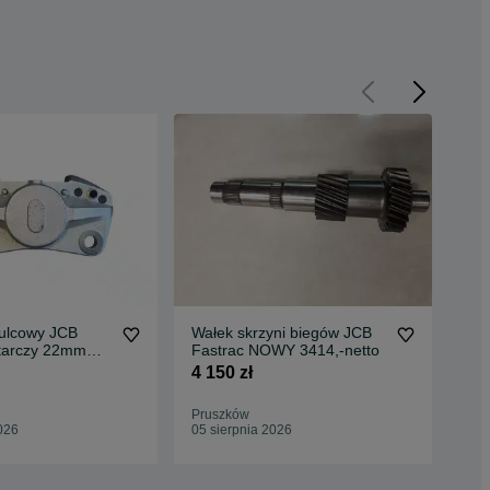
ulcowy JCB
Wałek skrzyni biegów JCB
Fil
 tarczy 22mm
Fastrac NOWY 3414,-netto
Fas
o
4 150 zł
230
Pruszków
Pru
026
05 sierpnia 2026
05 