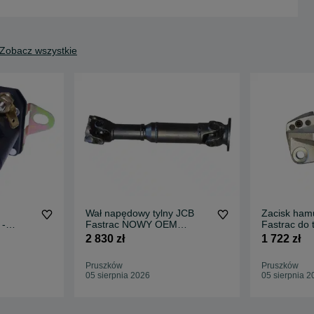
Zobacz wszystkie
Wał napędowy tylny JCB
Zacisk ham
 -
Fastrac NOWY OEM
Fastrac do
trac
SPICER org. 2300,- netto
1400,- nett
2 830 zł
1 722 zł
Pruszków
Pruszków
05 sierpnia 2026
05 sierpnia 2