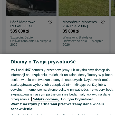
Łódź Motorowa
Motorówka Monterey
REGAL 26 XD
234 FSX 2006 |
MerCruiser 350 MPI |
535 000 zł
35 000 zł
Bravo III | Przyczepa
Szczecin, Dąbie
Warszawa, Białołęka
2017 | USA
Odświeżono dnia 06 sierpnia
Odświeżono dnia 03 sierpnia
2026
2026
Dbamy o Twoją prywatność
Strona główna
Motoryzacja
Części samochodowe
Osobowe
Osobowe -
My i nasi
447
partnerzy przechowujemy lub uzyskujemy dostęp do
Wielkopolskie
Osobowe - Wolsztyn
informacji na urządzeniu, takich jak unikalne identyfikatory w plikach
cookie w celu przetwarzania danych osobowych. Użytkownik może
zaakceptować wybory lub zarządzać nimi, klikając poniżej lub w
KATEGORIA
dowolnym momencie na stronie polityki prywatności. Te wybory będą
sygnalizowane naszym partnerom i nie będą miały wpływu na dane
przeglądania.
Polityka cookies,
Polityka Prywatności
ID:
624037892
Wyświetlenia: 2
Wraz z naszymi partnerami przetwarzamy dane w celu
zapewnienia:
Zadzwoń / SMS
Wyślij wiadomość