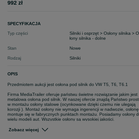
992 zł
SPECYFIKACJA
Typ części
Silniki i osprzęt > Osłony silnika > 
łony silnika - dolne
Stan
Nowe
Rodzaj
Silniki
OPIS
Przedmiotem aukcji jest osłona pod silnik do VW T5, T6, T6.1
Firma MediaTrailer oferuje państwu świetne rozwiązanie jakim jest
metalowa osłona pod silnik. W naszej ofercie znajdą Państwo pros
w montażu osłony stalowe (ocynkowane dzięki czemu nie ulegają
korozji ). Montaż osłony nie wymaga ingerencji w nadwozie, osłonę
montuje się w fabrycznych punktach montażu. Posiadamy osłony 
wielu modeli aut. Wszystkie osłony są wysokiej jakości.
Informacje o produkcie;
Zobacz więcej
-Produkt nowy