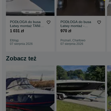
PODŁOGA do busa
PODŁOGA do busa
Łatwy montaż TANIA
Łatwy montaż -
WYSYŁKA -
SPRINTER wszystkie
1 031 zł
970 zł
Zabudowa Busa VITO
modele !!
L3 !!
Elbląg
Poznań, Chartowo
07 sierpnia 2026
07 sierpnia 2026
Zobacz też