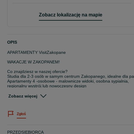
Zobacz lokalizację na mapie
OPIS
APARTAMENTY VisitZakopane
WAKACJE W ZAKOPANEM!
Co znajdziesz w naszej ofercie?
Studia dla 2-3 osób w samym centrum Zakopanego, idealne dla pa
Apartamenty 4 -osobowe - malownicze widoki, osobna sypialnia,
regionalny wystrój lub nowoczesny design
Apartamenty 6 -osobowe - idealne dla grup przyjaciół lub dużych
rodzin
Zobacz więcej
Apartamenty z dostępem do SPA - w cenie nielimitowane
korzystanie z basenu, sauny, jacuzzi!
Apartamenty LUX - najwyższa jakość dla najbardziej wymagającyc
Zgłoś
projektowane przez najlepszych architektów!
... i wiele, wiele więcej! Zadzwoń i zapytaj!
Mamy wiele lokalizacji w Zakopanem i Kościelisku, m.in.
PRZEDSIĘBIORCA
tuż przy Krupówkach