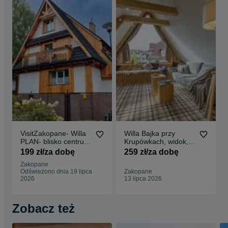
Przed rezerwacją prosimy sprawdzić kalendarz dostępności.
VisitZakopane- Willa
Willa Bajka przy
PLAN- blisko centrum
Krupówkach, widok,
i szlaków.
sauna, Zakopane,
199 zł/za dobę
259 zł/za dobę
Zakopane
Odświeżono dnia 19 lipca
Zakopane
2026
13 lipca 2026
Zobacz też