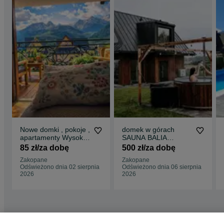
Nowe domki , pokoje ,
domek w górach
apartamenty Wysoki
SAUNA BALIA
standard Widok na
JACUZZI
85 zł/za dobę
500 zł/za dobę
góry Zakopane i
romantyczny
Zakopane
Zakopane
okolice wakacje
weekend we dwoje
Odświeżono dnia 02 sierpnia
Odświeżono dnia 06 sierpnia
weekend ferie
rocznica randka
2026
2026
wypoczynek dla
rodzin