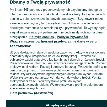
Dbamy o Twoją prywatność
Strona główna
Noclegi
Noclegi Polska
Noclegi Polska - Małopolskie
Noclegi Polska - Zakopane
My i nasi
447
partnerzy przechowujemy lub uzyskujemy dostęp do
informacji na urządzeniu, takich jak unikalne identyfikatory w plikach
cookie w celu przetwarzania danych osobowych. Użytkownik może
KATEGORIA
zaakceptować wybory lub zarządzać nimi, klikając poniżej lub w
dowolnym momencie na stronie polityki prywatności. Te wybory będą
ID:
584007848
Wyświetlenia: 1163
sygnalizowane naszym partnerom i nie będą miały wpływu na dane
przeglądania.
Polityka cookies,
Polityka Prywatności
Wraz z naszymi partnerami przetwarzamy dane w celu
Zadzwoń / SMS
Wyślij wiadomość
zapewnienia:
Użycie dokładnych danych geolokalizacyjnych. Aktywne skanowanie
charakterystyki urządzenia do celów identyfikacji. Rozumienie
odbiorców dzięki statystyce lub kombinacji danych z różnych źródeł.
Przechowywanie informacji na urządzeniu lub dostęp do nich. Pomiar
efektywności reklam. Rozwój i ulepszanie usług. Tworzenie profili w c
personalizacji treści. Tworzenie profili w celu spersonalizowanych
reklam. Wykorzystywanie ograniczonych danych do wyboru reklam.
Wykorzystywanie ograniczonych danych do wyboru treści. Pomiar
efektywności treści. Wykorzystanie profili do wyboru
spersonalizowanych reklam. Wykorzystywanie profili w celu doboru
spersonalizowanych treści.
Lista partnerów (dostawców)
Akceptuj wszystkie