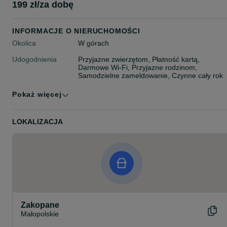
199 zł/za dobę
INFORMACJE O NIERUCHOMOŚCI
Okolica
W górach
Udogodnienia
Przyjazne zwierzętom, Płatność kartą,
Darmowe Wi-Fi, Przyjazne rodzinom,
Samodzielne zameldowanie, Czynne cały rok
Wyposażenie
Klimatyzacja, Ekspres do kawy, Czajnik
Pokaż więcej
pokoju
elektryczny, Lodówka, Suszarka do włosów,
Ogrzewanie, Żelazko, Aneks kuchenny,
Prywatna łazienka, Taras/balkon, Ręczniki, TV
LOKALIZACJA
Typ noclegu
Apartamenty
Maksymalna liczba
6 osób
gości
Zakopane
Małopolskie