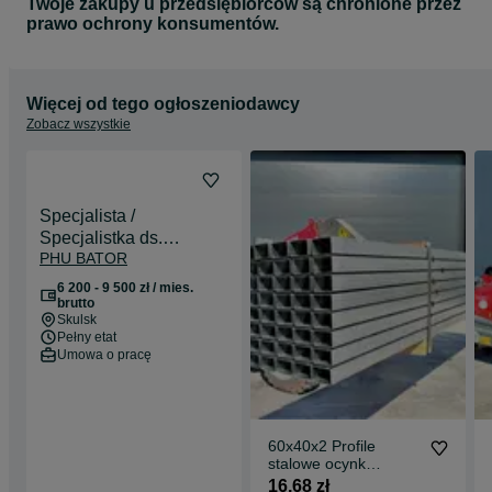
Twoje zakupy u przedsiębiorców są chronione przez
prawo ochrony konsumentów.
Więcej od tego ogłoszeniodawcy
Zobacz wszystkie
Specjalista /
Specjalistka ds.
PHU BATOR
administracyjno-
księgowych
6 200 - 9 500 zł / mies.
brutto
Skulsk
Pełny etat
Umowa o pracę
60x40x2 Profile
stalowe ocynk
zamknięte rury łaty
16,68 zł