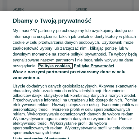
wiaty obory
wiaty obory
Skulsk
Skulsk
28 lipca 2026
03 sierpnia 2026
Dbamy o Twoją prywatność
My i nasi
447
partnerzy przechowujemy lub uzyskujemy dostęp do
Strona główna
Budowa i Remont
Stal zbrojeniowa
Stal zbrojeniowa -
informacji na urządzeniu, takich jak unikalne identyfikatory w plikach
Wielkopolskie
Stal zbrojeniowa - Skulsk
cookie w celu przetwarzania danych osobowych. Użytkownik może
zaakceptować wybory lub zarządzać nimi, klikając poniżej lub w
dowolnym momencie na stronie polityki prywatności. Te wybory będą
KATEGORIA
sygnalizowane naszym partnerom i nie będą miały wpływu na dane
przeglądania.
Polityka cookies,
Polityka Prywatności
Wraz z naszymi partnerami przetwarzamy dane w celu
ID:
911072380
Wyświetlenia: 291
zapewnienia:
Użycie dokładnych danych geolokalizacyjnych. Aktywne skanowanie
Zadzwoń / SMS
Wyślij wiadomość
charakterystyki urządzenia do celów identyfikacji. Rozumienie
odbiorców dzięki statystyce lub kombinacji danych z różnych źródeł.
Przechowywanie informacji na urządzeniu lub dostęp do nich. Pomiar
efektywności reklam. Rozwój i ulepszanie usług. Tworzenie profili w c
personalizacji treści. Tworzenie profili w celu spersonalizowanych
reklam. Wykorzystywanie ograniczonych danych do wyboru reklam.
Wykorzystywanie ograniczonych danych do wyboru treści. Pomiar
efektywności treści. Wykorzystanie profili do wyboru
spersonalizowanych reklam. Wykorzystywanie profili w celu doboru
spersonalizowanych treści.
Lista partnerów (dostawców)