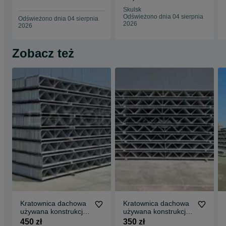
ogrodzenie słupy
Skulsk
Odświeżono dnia 04 sierpnia
Odświeżono dnia 04 sierpnia
2026
2026
Zobacz też
Kratownica dachowa
Kratownica dachowa
używana konstrukcja
używana konstrukcja
stalowa hali wiązar
stalowa hali wiązar
450 zł
350 zł