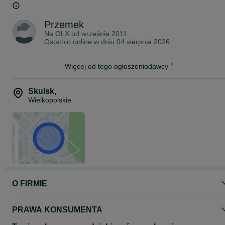
Tel. 723_61_86_16
Tel. 732_90_90_70
Przemek
Możliwość transportu.
Na OLX od
września 2011
Ostatnio online w dniu 04 sierpnia 2026
Więcej od tego ogłoszeniodawcy
Skulsk
,
Wielkopolskie
O FIRMIE
PRAWA KONSUMENTA