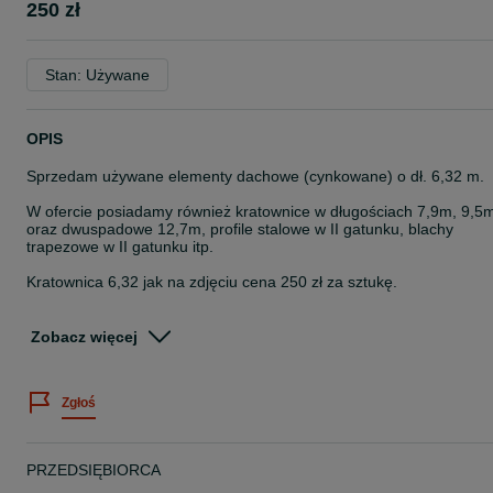
250 zł
Stan: Używane
OPIS
Sprzedam używane elementy dachowe (cynkowane) o dł. 6,32 m.
W ofercie posiadamy również kratownice w długościach 7,9m, 9,5
oraz dwuspadowe 12,7m, profile stalowe w II gatunku, blachy
trapezowe w II gatunku itp.
Kratownica 6,32 jak na zdjęciu cena 250 zł za sztukę.
Skulsk pomiędzy Koninem a Inowrocławiem [DK 25].
Zapraszamy do odwiedzenia naszej strony internetowej
Zobacz więcej
www.bator.pl
Na pozostałych ogłoszeniach oferujemy również:
Zgłoś
- blachy dachowe w II gatunku
- używane konstrukcje stalowe
- nowe profile i rury stalowe w II gatunku
- używane profile i rury stalowe ( ocynkowane i czarne)
PRZEDSIĘBIORCA