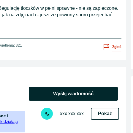
gulację tłoczków w pełni sprawne - nie są zapieczone.
jak na zdjęciach - jeszcze powinny sporo przejechać.
ietlenia: 321
Zgłoś
Wyślij wiadomość
Pokaż
xxx xxx xxx
ane
i
k działają