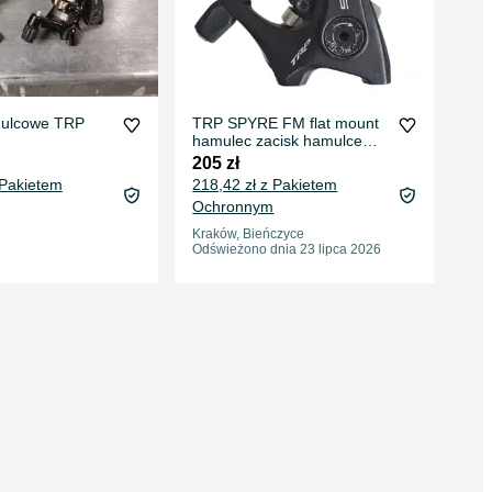
mulcowe TRP
TRP SPYRE FM flat mount
hamul
hamulec zacisk hamulce
C M
szosowezaciski
205 zł
350
 Pakietem
218,42 zł z Pakietem
Ochronnym
Wro
01 
Kraków, Bieńczyce
Odświeżono dnia 23 lipca 2026