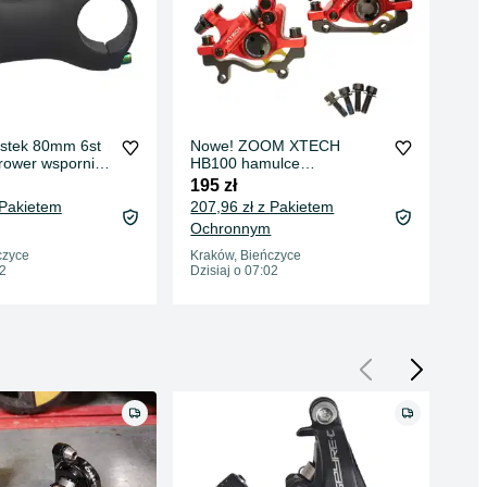
stek 80mm 6st
Nowe! ZOOM XTECH
AV
rower wspornik
HB100 hamulce
zac
 gravel
hydrauliczne mechaniczne
ham
195 zł
95 
czerwone
me
 Pakietem
207,96 zł z Pakietem
102
Ochronnym
Oc
czyce
Kraków, Bieńczyce
Kra
02
Dzisiaj o 07:02
Dzis