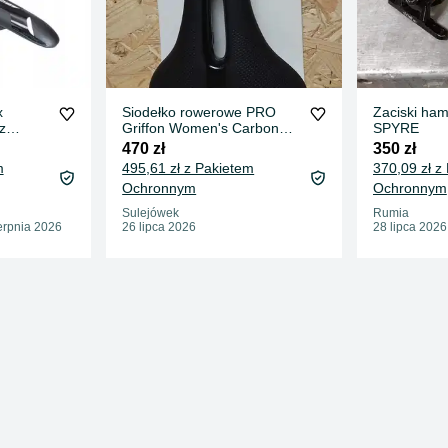
x
Siodełko rowerowe PRO
Zaciski ha
z
Griffon Women's Carbon
SPYRE
152mm NOWE
470 zł
350 zł
m
495,61 zł z Pakietem
370,09 zł z
Ochronnym
Ochronnym
Sulejówek
Rumia
erpnia 2026
26 lipca 2026
28 lipca 2026