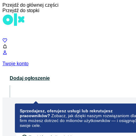
Przejdź do głównej części
Przejdź do stopki
Czat
Twoje konto
Dodaj ogłoszenie
Dla biznesu
opens in a new tab
Sprzedajesz, oferujesz usługi lub rekrutujesz
pracowników?
Zobacz, jak dzięki naszym rozwiązaniom dl
firm możesz dotrzeć do milionów użytkowników — i osiągną
swoje cele.