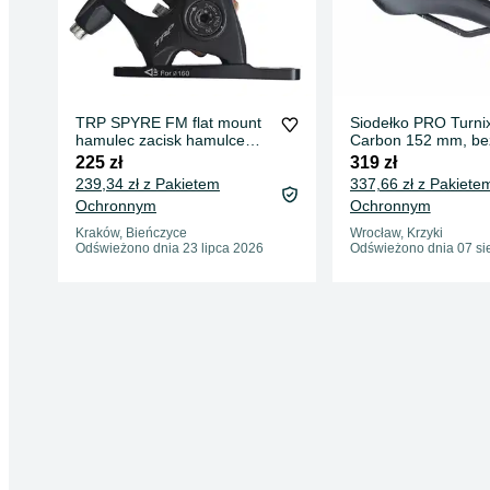
TRP SPYRE FM flat mount
Siodełko PRO Turni
hamulec zacisk hamulce
Carbon 152 mm, be
szosowezaciski
otworu, czarne
225 zł
319 zł
239,34 zł z Pakietem
337,66 zł z Pakiete
Ochronnym
Ochronnym
Kraków, Bieńczyce
Wrocław, Krzyki
Odświeżono dnia 23 lipca 2026
Odświeżono dnia 07 si