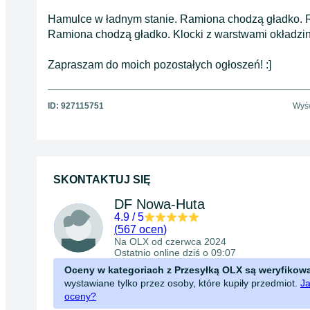
Hamulce w ładnym stanie. Ramiona chodzą gładko. Re
Ramiona chodzą gładko. Klocki z warstwami okładzin 
Zapraszam do moich pozostałych ogłoszeń! :]
ID:
927115751
Wyśw
SKONTAKTUJ SIĘ
DF Nowa-Huta
4.9
/
5
(
567 ocen
)
Na OLX od
czerwca 2024
Ostatnio online dziś o 09:07
Oceny w kategoriach z Przesyłką OLX są weryfikow
wystawiane tylko przez osoby, które kupiły przedmiot.
Ja
oceny?