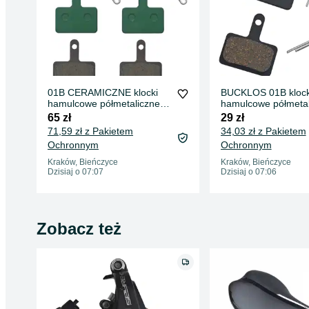
01B CERAMICZNE klocki
BUCKLOS 01B klock
hamulcowe półmetaliczne
hamulcowe półmetal
semi-metal
semi-metal
65 zł
29 zł
71,59 zł z Pakietem
34,03 zł z Pakietem
Ochronnym
Ochronnym
Kraków, Bieńczyce
Kraków, Bieńczyce
Dzisiaj o 07:07
Dzisiaj o 07:06
Zobacz też